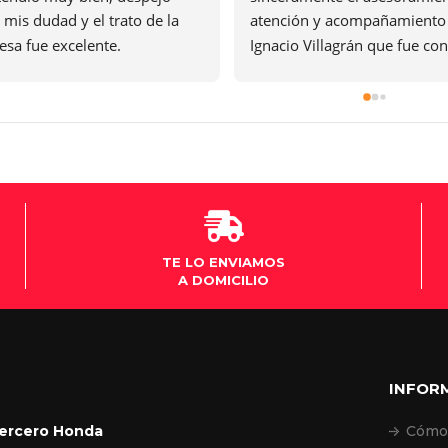
s dudad y el trato de la 
atención y acompañamiento de
 fue excelente. 
Ignacio Villagrán que fue con el 
ndado vendedor!
primero que me contacté fuero
exelentes y después la atención
la sucursal de villa María muy 
buena y la Moto una máquina m
sueño así que el que quiera 
cumplir su sueño de una Moto 
los aconsejo al cien por cien 
gracias .
TE LO ENVIAMOS
A DOMICILIO
INFOR
Tercero Honda
Cómo