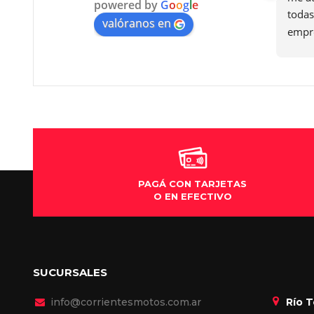
powered by
G
o
o
g
l
e
todas mi
valóranos en
empresa
Recome
PAGÁ CON TARJETAS
O EN EFECTIVO
SUCURSALES
info@corrientesmotos.com.ar
Río 