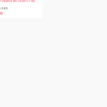
n tarjeta de DÉBITO de
0.565
ís