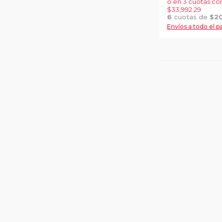
o en 3 cuotas co
$33,992.29
6
cuotas de
$
2
Envíos a todo el pa