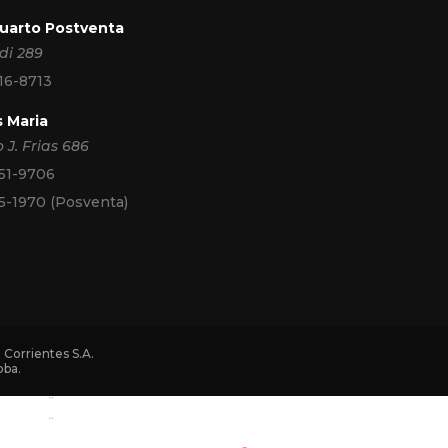
Cuarto Postventa
di 289
16-8713
s Maria
 J. Frias 686
51-9706
5-1970 (Posventa)
 Corrientes S.A.
oba.