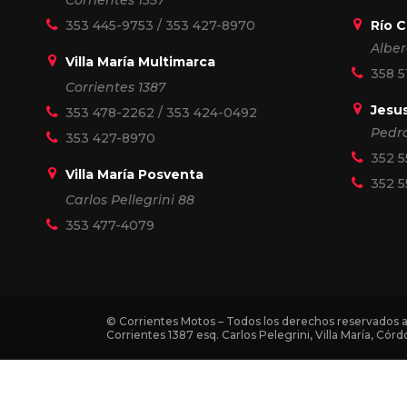
Corrientes 1357
353 445-9753
/
353 427-8970
Río 
Alber
Villa María Multimarca
358 5
Corrientes 1387
Jesu
353 478-2262
/
353 424-0492
Pedro
353 427-8970
352 5
Villa María Posventa
352 5
Carlos Pellegrini 88
353 477-4079
© Corrientes Motos – Todos los derechos reservados a
Corrientes 1387 esq. Carlos Pelegrini, Villa María, Córd