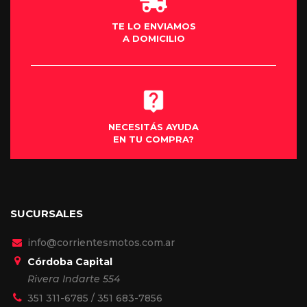
TE LO ENVIAMOS
A DOMICILIO
NECESITÁS AYUDA
EN TU COMPRA?
SUCURSALES
info@corrientesmotos.com.ar
Córdoba Capital
Rivera Indarte 554
351 311-6785
/
351 683-7856