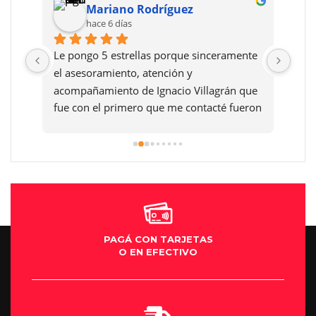
Mariano Rodríguez
hace 6 días
Le pongo 5 estrellas porque sinceramente 
Reco
el asesoramiento, atención y 
dafn
acompañamiento de Ignacio Villagrán que 
fue con el primero que me contacté fueron 
exelentes y después la atención en la 
sucursal de villa María muy buena y la 
Moto una máquina mi sueño así que el 
que quiera cumplir su sueño de una Moto 
se los aconsejo al cien por cien gracias .
PAGÁ CON TARJETAS
O EN EFECTIVO