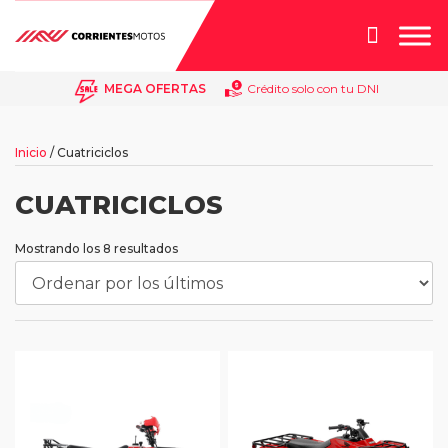
Búsqueda
de
productos
MEGA OFERTAS
Crédito solo con tu DNI
Inicio
/ Cuatriciclos
CUATRICICLOS
Ordenado
Mostrando los 8 resultados
por
los
últimos