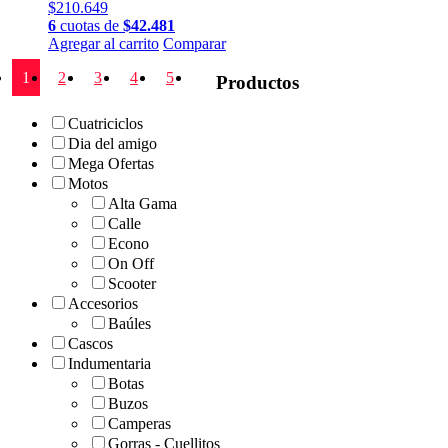
$
210.649
6
cuotas de
$
42.481
Este
Agregar al carrito
Comparar
producto
1
2
3
4
5
tiene
Productos
múltiples
variantes.
Cuatriciclos
Las
Dia del amigo
opciones
Mega Ofertas
se
Motos
pueden
Alta Gama
elegir
en
Calle
la
Econo
página
On Off
de
Scooter
producto
Accesorios
Baúles
Cascos
Indumentaria
Botas
Buzos
Camperas
Gorras - Cuellitos