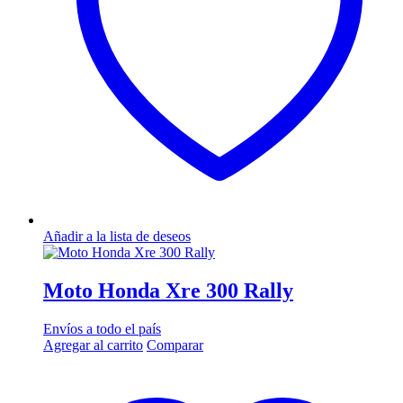
elegir
en
la
página
de
producto
Añadir a la lista de deseos
Moto Honda Xre 300 Rally
Envíos a todo el país
Agregar al carrito
Comparar