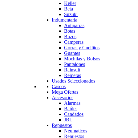
Keller
Beta
Suzuki
Indumentaria
Antiparras
Botas
Buzos
Camperas
Gorras y Cuellitos
Guantes
Mochilas y Bolsos
Pantalones
Rainsuit
Remeras
Usados Seleccionados
Cascos
Mega Ofertas
Accesorios
Alarmas
Baúles
Candados
JBL
Repuestos
Neumaticos
Repuestos