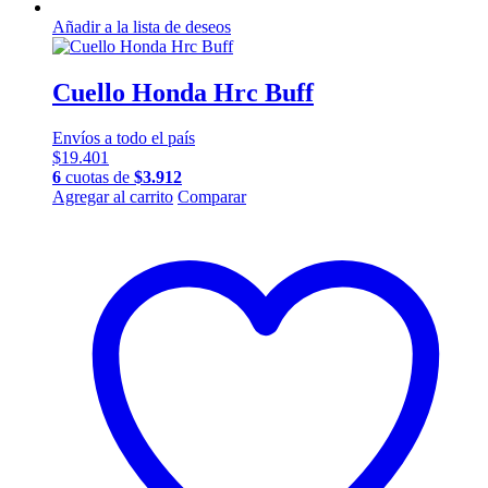
Añadir a la lista de deseos
Cuello Honda Hrc Buff
Envíos a todo el país
$
19.401
6
cuotas de
$
3.912
Este
Agregar al carrito
Comparar
producto
tiene
múltiples
variantes.
Las
opciones
se
pueden
elegir
en
la
página
de
producto