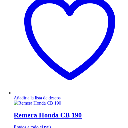
Las
opciones
se
pueden
elegir
en
la
página
de
producto
Añadir a la lista de deseos
Remera Honda CB 190
Envíos a todo el país