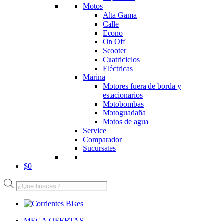
Motos
Alta Gama
Calle
Econo
On Off
Scooter
Cuatriciclos
Eléctricas
Marina
Motores fuera de borda y
estacionarios
Motobombas
Motoguadaña
Motos de agua
Service
Comparador
Sucursales
$
0
Búsqueda
de
productos
MEGA OFERTAS