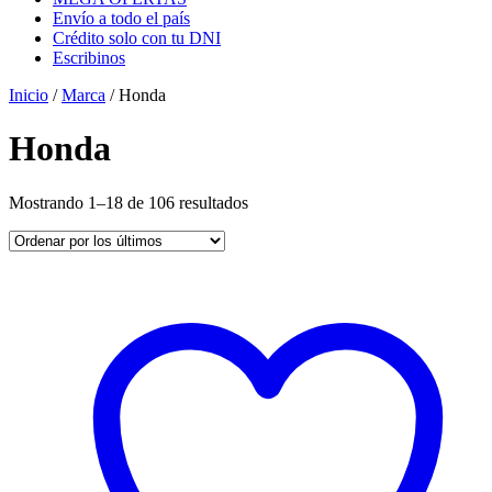
Envío a todo el país
Crédito solo con tu DNI
Escribinos
Inicio
/
Marca
/ Honda
Honda
Ordenado
Mostrando 1–18 de 106 resultados
por
los
últimos