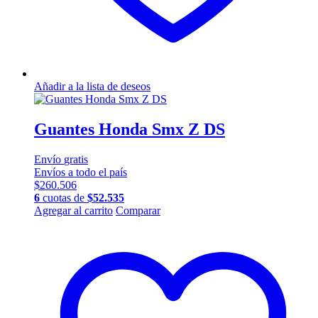
Añadir a la lista de deseos
Guantes Honda Smx Z DS
Envío
gratis
Envíos a todo el país
$
260.506
6
cuotas de
$
52.535
Este
Agregar al carrito
Comparar
producto
tiene
múltiples
variantes.
Las
opciones
se
pueden