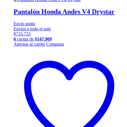
Pantalón Honda Andes V4 Drystar
Envío
gratis
Envíos a todo el país
$
733.733
6
cuotas de
$
147.969
Este
Agregar al carrito
Comparar
producto
tiene
múltiples
variantes.
Las
opciones
se
pueden
elegir
en
la
página
de
producto