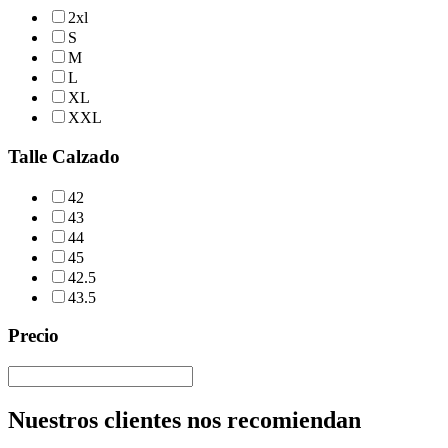
2xl
S
M
L
XL
XXL
Talle Calzado
42
43
44
45
42.5
43.5
Precio
Nuestros clientes nos recomiendan