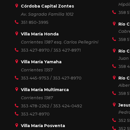
Hipól
Córdoba Capital Zontes
358 5
Av. Sagrada Familia 1012
351 850-3995
Río 
Cabr
Villa María Honda
358 5
Corrientes 1387 esq. Carlos Pellegrini
353 427-8970
/
353 427-8971
Río C
Juan 
Villa María Yamaha
358 
Corrientes 1357
353 445-9753
/
353 427-8970
Río 
Alber
Villa María Multimarca
358 5
Corrientes 1387
Jesu
353 478-2262
/
353 424-0492
Pedro
353 427-8970
352 5
Villa María Posventa
352 5