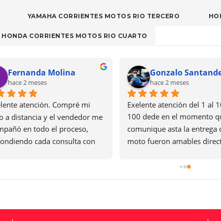
YAMAHA CORRIENTES MOTOS RIO TERCERO
HO
HONDA CORRIENTES MOTOS RIO CUARTO
Fernanda Molina
Gonzalo Santand
hace 2 meses
hace 2 meses
lente atención. Compré mi 
Exelente atención del 1 al 1
 a distancia y el vendedor me 
100 dede en el momento q
pañó en todo el proceso, 
comunique asta la entrega d
ondiendo cada consulta con 
moto fueron amables direct
dez y claridad. Fue muy 
responsable con lo que te di
le, responsable y cumplió 
prometen lo recomiendo gra
todo lo acordado. Me dio 
@corrientes motos. Y a Igna
a confianza desde el primer 
villagran por facilitarlo todo
ento. Recomiendo totalmente 
tención y la agencia. Gracias 