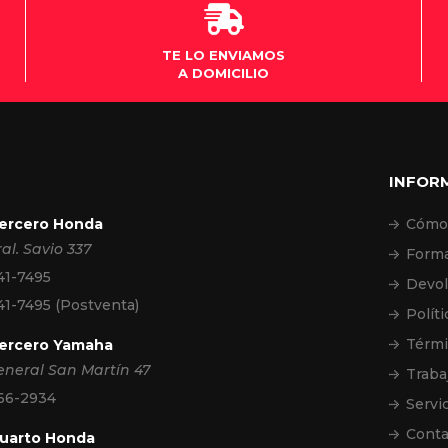
cio Villagran.
TE LO ENVIAMOS
A DOMICILIO
INFOR
Tercero Honda
Cómo
ral. Savio 337
Forma
41-7495
Devol
41-7495
(Postventa)
Políti
Térmi
Tercero Yamaha
eneral San Martín 47
Traba
 66-2934
Servi
Conta
Cuarto Honda