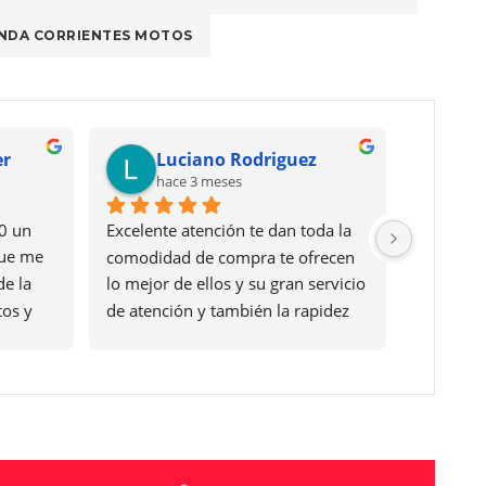
NDA CORRIENTES MOTOS
er
Luciano Rodriguez
hace 3 meses
0 un 
Excelente atención te dan toda la 
ue me 
comodidad de compra te ofrecen 
e la 
lo mejor de ellos y su gran servicio 
os y 
de atención y también la rapidez 
cen y 
de entrega y arreglo de papeles 
cias 
Asia el vehículo muy feliz con mi 
cio 
moto 0KM y también muchas 
 
gracias a Ignacio villagran  por la 
atención que me dio desde el 
primer día siempre sacando todo 