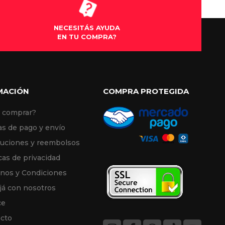
tipo de dudas q tenía MUCHÍSIMAS 
GRACIAS!!!
NECESITÁS AYUDA
EN TU COMPRA?
MACIÓN
COMPRA PROTEGIDA
 comprar?
s de pago y envío
uciones y reembolsos
cas de privacidad
nos y Condiciones
já con nosotros
ce
cto