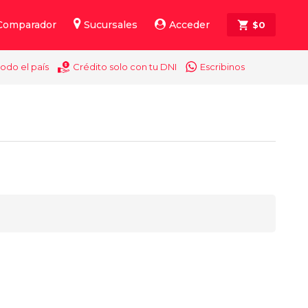
Comparador
Sucursales
Acceder
$
0
todo el país
Crédito solo con tu DNI
Escribinos