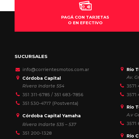
Igna
PAGÁ CON TARJETAS
O EN EFECTIVO
SUCURSALES
info@corrientesmotos.com.ar
Río 
Av. G
Córdoba Capital
Rivera Indarte 554
3571 
351 311-6785
/
351 683-7856
3571 
351 530-4717
(Postventa)
Río 
A.v G
Córdoba Capital Yamaha
3571
Rivera Indarte 535 – 537
351 200-1328
Río 