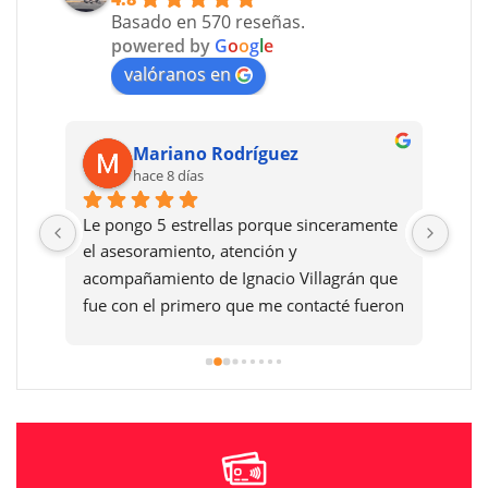
Basado en 570 reseñas.
powered by
G
o
o
g
l
e
valóranos en
Mariano Rodríguez
hace 8 días
Le pongo 5 estrellas porque sinceramente 
Reco
el asesoramiento, atención y 
dafn
acompañamiento de Ignacio Villagrán que 
fue con el primero que me contacté fueron 
exelentes y después la atención en la 
sucursal de villa María muy buena y la 
Moto una máquina mi sueño así que el 
que quiera cumplir su sueño de una Moto 
se los aconsejo al cien por cien gracias .