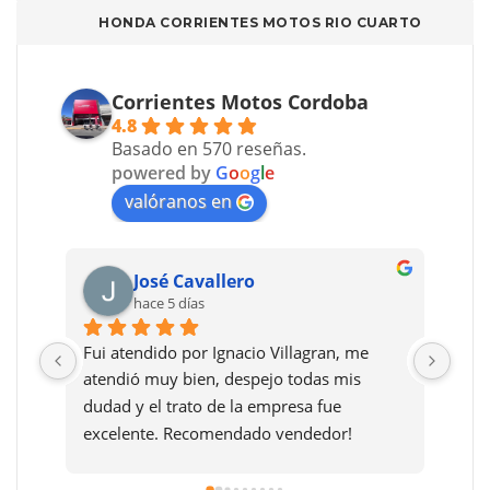
HONDA CORRIENTES MOTOS RIO CUARTO
Corrientes Motos Cordoba
4.8
Basado en 570 reseñas.
powered by
G
o
o
g
l
e
valóranos en
Mariano Rodríguez
hace 8 días
Le pongo 5 estrellas porque sinceramente 
Reco
el asesoramiento, atención y 
dafn
acompañamiento de Ignacio Villagrán que 
fue con el primero que me contacté fueron 
exelentes y después la atención en la 
sucursal de villa María muy buena y la 