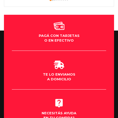
Moto una máquina mi sueño así que el 
que quiera cumplir su sueño de una Moto 
se los aconsejo al cien por cien gracias .
PAGÁ CON TARJETAS
O EN EFECTIVO
TE LO ENVIAMOS
A DOMICILIO
NECESITÁS AYUDA
EN TU COMPRA?