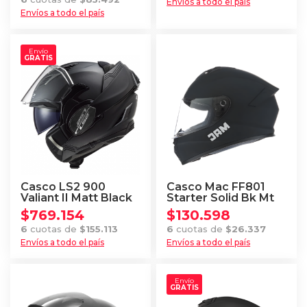
Envíos a todo el país
Envíos a todo el país
Este
Este
producto
producto
tiene
Envío
GRATIS
tiene
múltiples
múltiples
variantes.
variantes.
Las
Las
opciones
opciones
se
se
pueden
pueden
elegir
elegir
en
Casco LS2 900
Casco Mac FF801
en
Valiant II Matt Black
Starter Solid Bk Mt
la
$
769.154
$
130.598
la
página
6
cuotas de
$
155.113
6
cuotas de
$
26.337
página
de
Envíos a todo el país
Envíos a todo el país
de
producto
Este
Este
producto
producto
producto
Envío
GRATIS
tiene
tiene
múltiples
múltiples