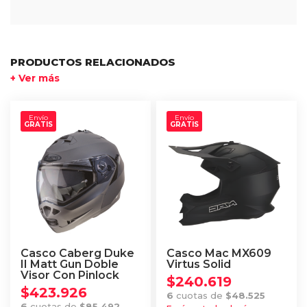
PRODUCTOS RELACIONADOS
+ Ver más
Envío
Envío
GRATIS
GRATIS
Casco Caberg Duke
Casco Mac MX609
II Matt Gun Doble
Virtus Solid
Visor Con Pinlock
$
240.619
$
423.926
6
cuotas de
$
48.525
6
cuotas de
$
85.492