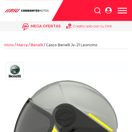
Búsqueda
de
productos
MEGA OFERTAS
Crédito solo con tu DNI
Inicio
/
Marca
/
Benelli
/ Casco Benelli Jv-21 Leoncino