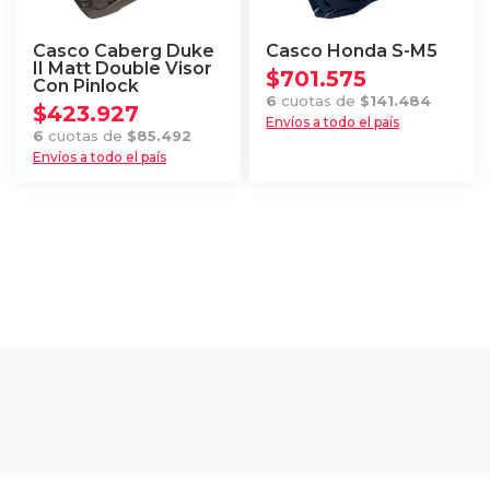
pueden
pueden
elegir
elegir
Casco Caberg Duke
Casco Honda S-M5
en
en
II Matt Double Visor
$
701.575
Con Pinlock
la
la
6
cuotas de
$
141.484
$
423.927
página
página
Envíos a todo el país
6
cuotas de
$
85.492
Este
de
de
Envíos a todo el país
producto
producto
producto
Este
tiene
producto
múltiples
tiene
variantes.
múltiples
Las
variantes.
opciones
Las
se
opciones
pueden
se
elegir
pueden
en
elegir
la
en
página
la