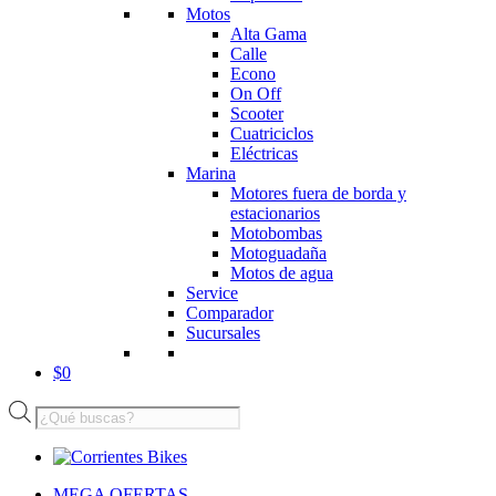
Motos
Alta Gama
Calle
Econo
On Off
Scooter
Cuatriciclos
Eléctricas
Marina
Motores fuera de borda y
estacionarios
Motobombas
Motoguadaña
Motos de agua
Service
Comparador
Sucursales
$
0
Búsqueda
de
productos
MEGA OFERTAS