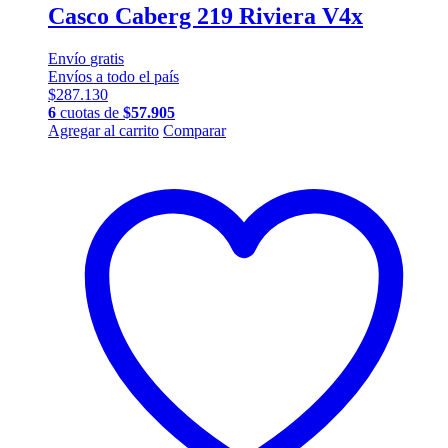
Casco Caberg 219 Riviera V4x
Envío
gratis
Envíos a todo el país
$
287.130
6
cuotas de
$
57.905
Este
Agregar al carrito
Comparar
producto
tiene
múltiples
variantes.
Las
opciones
se
pueden
elegir
en
la
página
de
producto