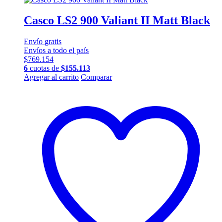
Casco LS2 900 Valiant II Matt Black
Envío
gratis
Envíos a todo el país
$
769.154
6
cuotas de
$
155.113
Este
Agregar al carrito
Comparar
producto
tiene
múltiples
variantes.
Las
opciones
se
pueden
elegir
en
la
página
de
producto