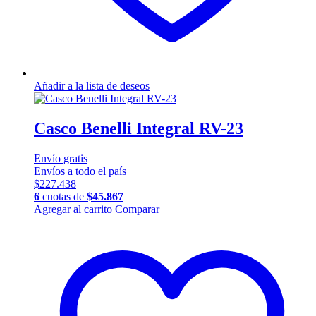
Añadir a la lista de deseos
Casco Benelli Integral RV-23
Envío
gratis
Envíos a todo el país
$
227.438
6
cuotas de
$
45.867
Este
Agregar al carrito
Comparar
producto
tiene
múltiples
variantes.
Las
opciones
se
pueden