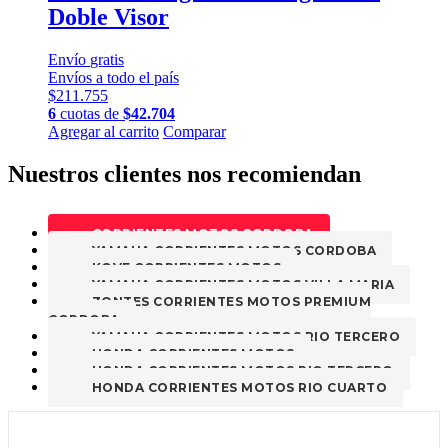
Doble Visor
Envío
gratis
Envíos a todo el país
$
211.755
6
cuotas de
$
42.704
Este
Agregar al carrito
Comparar
producto
tiene
Nuestros clientes nos recomiendan
múltiples
variantes.
Las
CORRIENTES MOTOS CORDOBA
opciones
YAMAHA CORRIENTES MOTOS CORDOBA
se
KOVE CORRIENTES MOTOS
pueden
YAMAHA CORRIENTES MOTOS VILLA MARIA
elegir
ZONTES CORRIENTES MOTOS PREMIUM
en
CORDOBA
la
YAMAHA CORRIENTES MOTOS RIO TERCERO
página
HONDA CORRIENTES MOTOS
de
HONDA CORRIENTES MOTOS RIO TERCERO
producto
HONDA CORRIENTES MOTOS RIO CUARTO