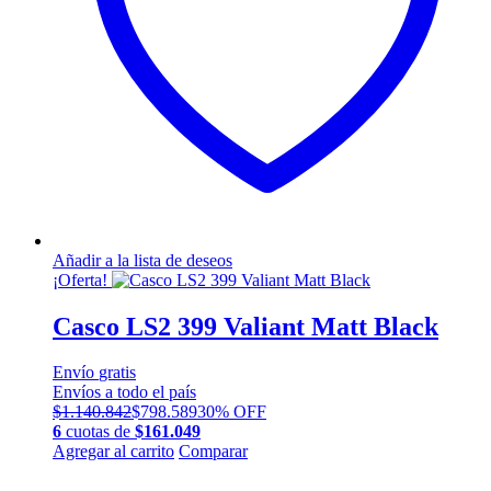
en
la
página
de
producto
Añadir a la lista de deseos
¡Oferta!
Casco LS2 399 Valiant Matt Black
Envío
gratis
Envíos a todo el país
$
1.140.842
$
798.589
30% OFF
6
cuotas de
$
161.049
Este
Agregar al carrito
Comparar
producto
tiene