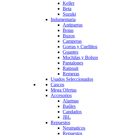
Keller
Beta
Suzuki
Indumentaria
Antiparras
Botas
Buzos
Camperas
Gorras y Cuellitos
Guantes
Mochilas y Bolsos
Pantalones
Rainsuit
Remeras
Usados Seleccionados
Cascos
Mega Ofertas
Accesorios
Alarmas
Baúles
Candados
JBL
Repuestos
Neumaticos
Repuestos