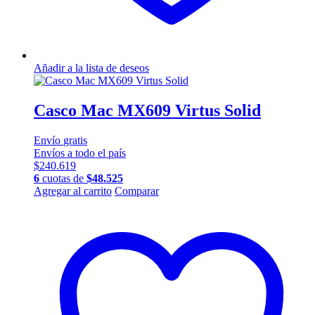
Añadir a la lista de deseos
Casco Mac MX609 Virtus Solid
Envío
gratis
Envíos a todo el país
$
240.619
6
cuotas de
$
48.525
Este
Agregar al carrito
Comparar
producto
tiene
múltiples
variantes.
Las
opciones
se
pueden
elegir