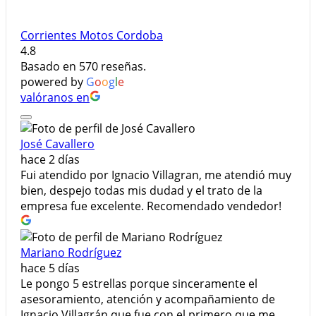
Corrientes Motos Cordoba
4.8
Basado en 570 reseñas.
powered by
G
o
o
g
l
e
valóranos en
José Cavallero
hace 2 días
Fui atendido por Ignacio Villagran, me atendió muy
bien, despejo todas mis dudad y el trato de la
empresa fue excelente. Recomendado vendedor!
Mariano Rodríguez
hace 5 días
Le pongo 5 estrellas porque sinceramente el
asesoramiento, atención y acompañamiento de
Ignacio Villagrán que fue con el primero que me