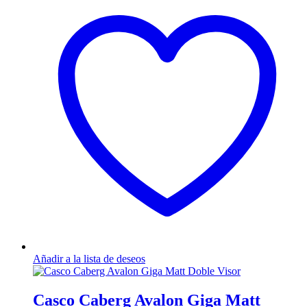
múltiples
variantes.
Las
opciones
se
pueden
elegir
en
la
página
de
producto
Añadir a la lista de deseos
Casco Caberg Avalon Giga Matt