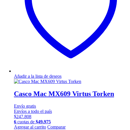
elegir
en
la
página
de
producto
Añadir a la lista de deseos
Casco Mac MX609 Virtus Torken
Envío
gratis
Envíos a todo el país
$
247.808
6
cuotas de
$
49.975
Este
Agregar al carrito
Comparar