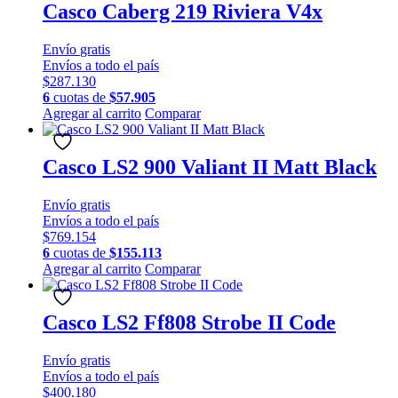
múltiples
Casco Caberg 219 Riviera V4x
variantes.
Las
Envío
gratis
opciones
Envíos a todo el país
se
$
287.130
pueden
6
cuotas de
$
57.905
elegir
Este
Agregar al carrito
Comparar
en
producto
la
tiene
página
múltiples
Casco LS2 900 Valiant II Matt Black
de
variantes.
producto
Las
Envío
gratis
opciones
Envíos a todo el país
se
$
769.154
pueden
6
cuotas de
$
155.113
elegir
Este
Agregar al carrito
Comparar
en
producto
la
tiene
página
múltiples
Casco LS2 Ff808 Strobe II Code
de
variantes.
producto
Las
Envío
gratis
opciones
Envíos a todo el país
se
$
400.180
pueden