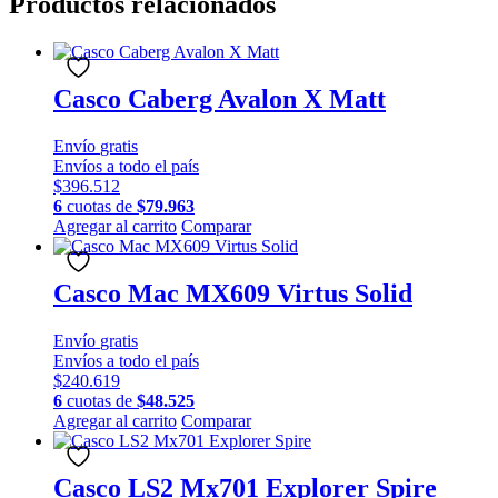
Productos relacionados
Casco Caberg Avalon X Matt
Envío
gratis
Envíos a todo el país
$
396.512
6
cuotas de
$
79.963
Este
Agregar al carrito
Comparar
producto
tiene
múltiples
Casco Mac MX609 Virtus Solid
variantes.
Las
Envío
gratis
opciones
Envíos a todo el país
se
$
240.619
pueden
6
cuotas de
$
48.525
elegir
Este
Agregar al carrito
Comparar
en
producto
la
tiene
página
múltiples
Casco LS2 Mx701 Explorer Spire
de