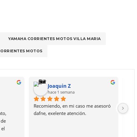
YAMAHA CORRIENTES MOTOS VILLA MARIA
CORRIENTES MOTOS
Joaquin Z
hace 1 semana
Recomiendo, en mi caso me asesoró 
Geni
o, 
dafne, exelente atención.
Vill
de 
comp
el 
no q
ron 
moto