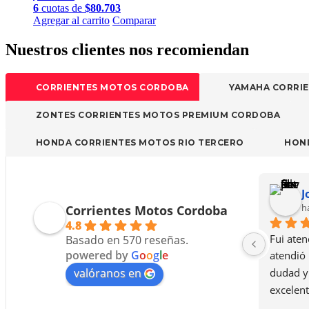
6
cuotas de
$
80.703
elegir
Este
Agregar al carrito
Comparar
en
producto
la
tiene
Nuestros clientes nos recomiendan
página
múltiples
de
variantes.
producto
Las
CORRIENTES MOTOS CORDOBA
YAMAHA CORRI
opciones
se
ZONTES CORRIENTES MOTOS PREMIUM CORDOBA
pueden
elegir
HONDA CORRIENTES MOTOS RIO TERCERO
HOND
en
la
página
de
J
producto
h
Corrientes Motos Cordoba
4.8
Fui aten
Basado en 570 reseñas.
powered by
G
o
o
g
l
e
atendió 
valóranos en
dudad y 
excelen