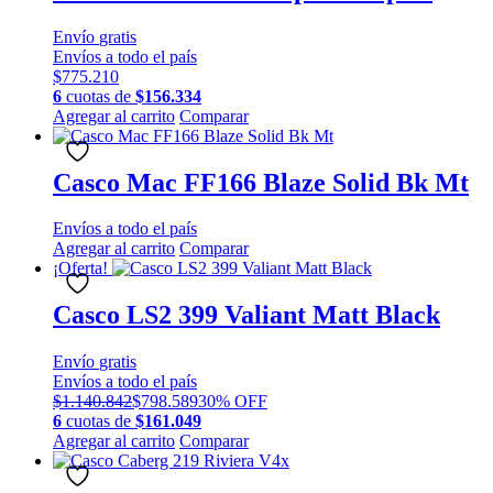
variantes.
producto
Las
Envío
gratis
opciones
Envíos a todo el país
se
$
775.210
pueden
6
cuotas de
$
156.334
elegir
Este
Agregar al carrito
Comparar
en
producto
la
tiene
página
múltiples
Casco Mac FF166 Blaze Solid Bk Mt
de
variantes.
producto
Las
Envíos a todo el país
opciones
Agregar al carrito
Comparar
se
¡Oferta!
pueden
elegir
Casco LS2 399 Valiant Matt Black
en
la
página
Envío
gratis
de
Envíos a todo el país
producto
$
1.140.842
$
798.589
30% OFF
6
cuotas de
$
161.049
Este
Agregar al carrito
Comparar
producto
tiene