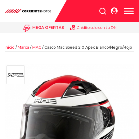
Búsqueda
de
productos
MEGA OFERTAS
Crédito solo con tu DNI
Inicio
/
Marca
/
MAC
/ Casco Mac Speed 2.0 Apex Blanco/Negro/Rojo