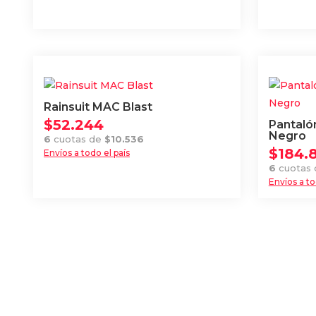
Este
producto
producto
tiene
tiene
múltiples
múltiples
variantes
variantes.
Las
Las
opciones
Rainsuit MAC Blast
opciones
se
$
52.244
Pantaló
se
Negro
pueden
6
cuotas de
$
10.536
pueden
$
184.
Envíos a todo el país
elegir
elegir
6
cuotas
en
Envíos a to
en
la
Este
la
página
producto
página
de
tiene
de
producto
múltiples
producto
variantes
Las
opciones