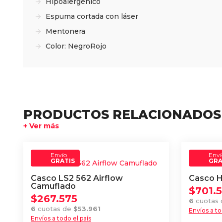
Hipoalergénico
Espuma cortada con láser
Mentonera
Color:
Negro
Rojo
PRODUCTOS RELACIONADOS
+ Ver más
Envío
Enví
GRATIS
GRA
Casco LS2 562 Airflow
Casco 
Camuflado
$
701.
$
267.575
6
cuotas
6
cuotas de
$
53.961
Envíos a to
Envíos a todo el país
Este