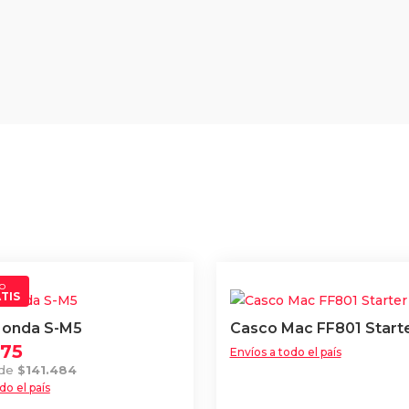
o
TIS
Honda S-M5
Casco Mac FF801 Starte
575
Envíos a todo el país
 de
$
141.484
do el país