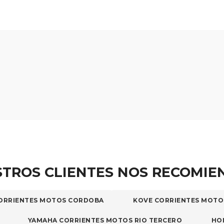
elegir
en
la
página
de
producto
TROS CLIENTES NOS RECOMI
ORRIENTES MOTOS CORDOBA
KOVE CORRIENTES MOTO
YAMAHA CORRIENTES MOTOS RIO TERCERO
HO