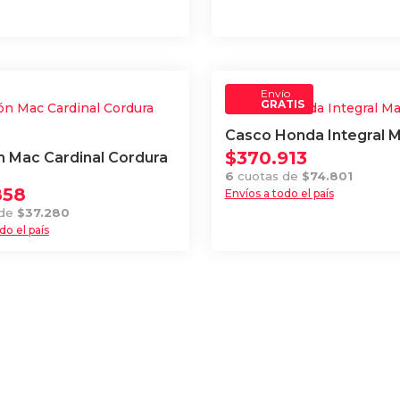
.
Envío
GRATIS
Casco Honda Integral 
$
370.913
n Mac Cardinal Cordura
6
cuotas de
$
74.801
858
Envíos a todo el país
Este
 de
$
37.280
do el país
producto
tiene
múltiples
variantes.
Las
.
opciones
se
pueden