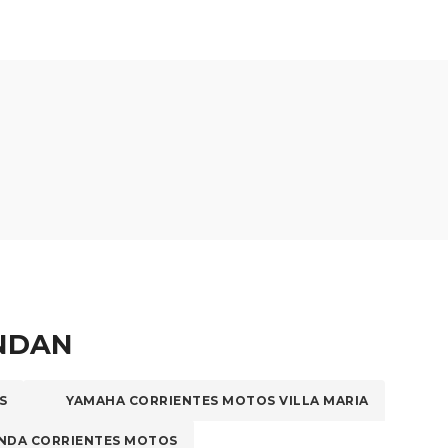
elegir
en
la
página
de
producto
ENDAN
S
YAMAHA CORRIENTES MOTOS VILLA MARIA
NDA CORRIENTES MOTOS