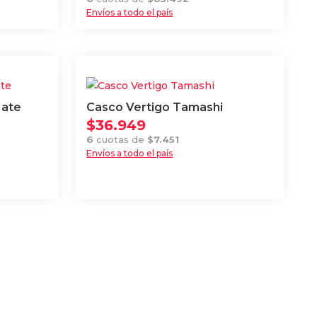
Envíos a todo el país
Este
producto
tiene
múltiples
variantes.
Mate
Casco Vertigo Tamashi
Las
$
36.949
opciones
6
cuotas de
$
7.451
se
Envíos a todo el país
Este
pueden
producto
elegir
tiene
en
múltiples
la
variantes.
página
Las
de
opciones
producto
se
pueden