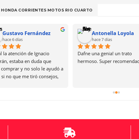
HONDA CORRIENTES MOTOS RIO CUARTO
Gustavo Fernández
Antonella Loyola
hace 6 días
hace 7 días
l la atención de Ignacio 
Dafne una genia! un trato 
grán, estaba en duda que 
hermoso. Super recomenda
comprar y no solo le ayudó a 
r si no que me tiró consejos, 
 la moto hace casi 3 meses y 
ve ningún inconveniente