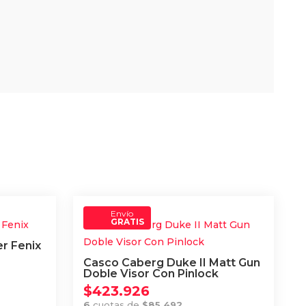
Envío
GRATIS
r Fenix
Casco Caberg Duke II Matt Gun
Doble Visor Con Pinlock
$
423.926
6
cuotas de
$
85.492