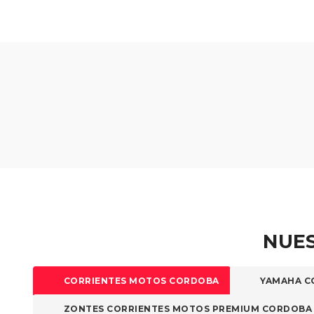
se
pueden
elegir
en
la
página
de
producto
NUES
CORRIENTES MOTOS CORDOBA
YAMAHA C
ZONTES CORRIENTES MOTOS PREMIUM CORDOBA