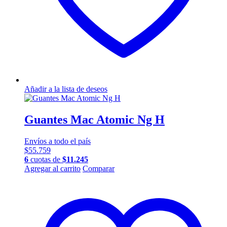
producto
Añadir a la lista de deseos
Guantes Mac Atomic Ng H
Envíos a todo el país
$
55.759
6
cuotas de
$
11.245
Este
Agregar al carrito
Comparar
producto
tiene
múltiples
variantes.
Las
opciones