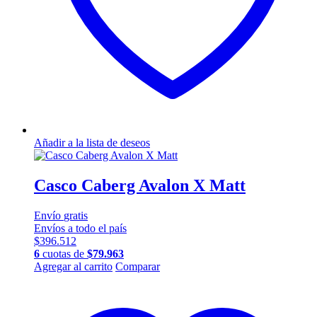
Añadir a la lista de deseos
Casco Caberg Avalon X Matt
Envío
gratis
Envíos a todo el país
$
396.512
6
cuotas de
$
79.963
Este
Agregar al carrito
Comparar
producto
tiene
múltiples
variantes.