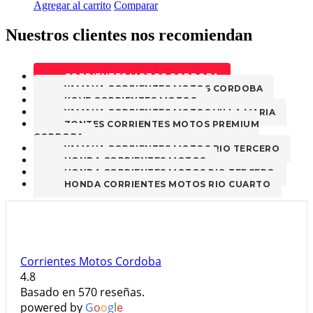
Este
Agregar al carrito
Comparar
producto
tiene
Nuestros clientes nos recomiendan
múltiples
variantes.
Las
CORRIENTES MOTOS CORDOBA
opciones
YAMAHA CORRIENTES MOTOS CORDOBA
se
KOVE CORRIENTES MOTOS
pueden
YAMAHA CORRIENTES MOTOS VILLA MARIA
elegir
ZONTES CORRIENTES MOTOS PREMIUM
en
CORDOBA
la
YAMAHA CORRIENTES MOTOS RIO TERCERO
página
HONDA CORRIENTES MOTOS
de
HONDA CORRIENTES MOTOS RIO TERCERO
producto
HONDA CORRIENTES MOTOS RIO CUARTO
Corrientes Motos Cordoba
4.8
Basado en 570 reseñas.
powered by
G
o
o
g
l
e