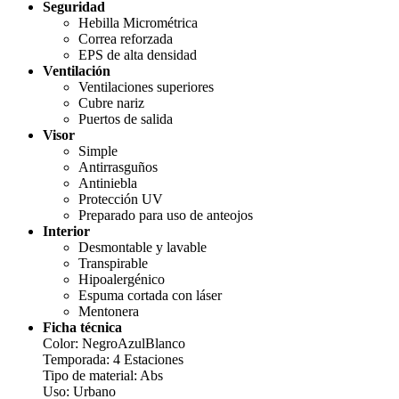
Seguridad
Hebilla Micrométrica
Correa reforzada
EPS de alta densidad
Ventilación
Ventilaciones superiores
Cubre nariz
Puertos de salida
Visor
Simple
Antirrasguños
Antiniebla
Protección UV
Preparado para uso de anteojos
Interior
Desmontable y lavable
Transpirable
Hipoalergénico
Espuma cortada con láser
Mentonera
Ficha técnica
Color
:
Negro
Azul
Blanco
Temporada
: 4 Estaciones
Tipo de material
: Abs
Uso
: Urbano