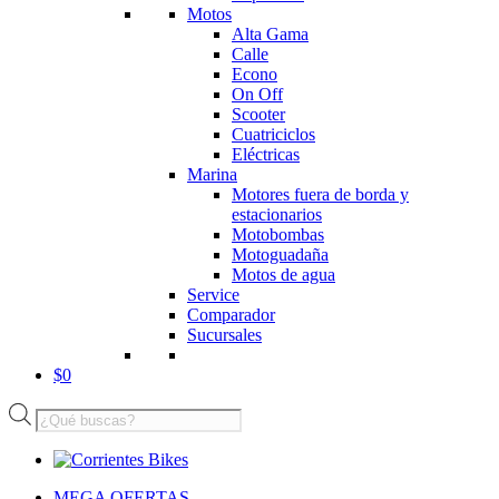
Motos
Alta Gama
Calle
Econo
On Off
Scooter
Cuatriciclos
Eléctricas
Marina
Motores fuera de borda y
estacionarios
Motobombas
Motoguadaña
Motos de agua
Service
Comparador
Sucursales
$
0
Búsqueda
de
productos
MEGA OFERTAS