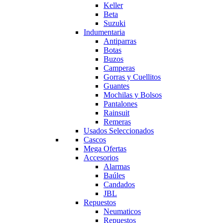
Keller
Beta
Suzuki
Indumentaria
Antiparras
Botas
Buzos
Camperas
Gorras y Cuellitos
Guantes
Mochilas y Bolsos
Pantalones
Rainsuit
Remeras
Usados Seleccionados
Cascos
Mega Ofertas
Accesorios
Alarmas
Baúles
Candados
JBL
Repuestos
Neumaticos
Repuestos