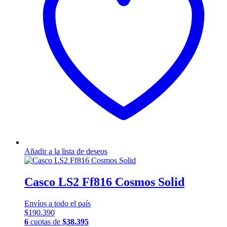
se
pueden
elegir
en
la
página
de
producto
Añadir a la lista de deseos
Casco LS2 Ff816 Cosmos Solid
Envíos a todo el país
$
190.390
6
cuotas de
$
38.395