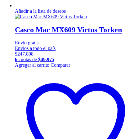
Añadir a la lista de deseos
Casco Mac MX609 Virtus Torken
Envío
gratis
Envíos a todo el país
$
247.808
6
cuotas de
$
49.975
Este
Agregar al carrito
Comparar
producto
tiene
múltiples
variantes.
Las
opciones
se
pueden
elegir
en
la
página
de