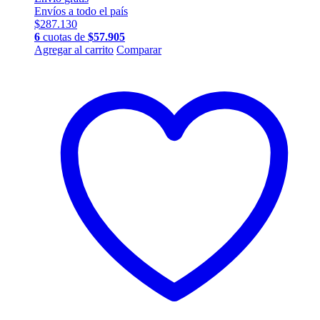
Envíos a todo el país
$
287.130
6
cuotas de
$
57.905
Este
Agregar al carrito
Comparar
producto
tiene
múltiples
variantes.
Las
opciones
se
pueden
elegir
en
la
página
de
producto