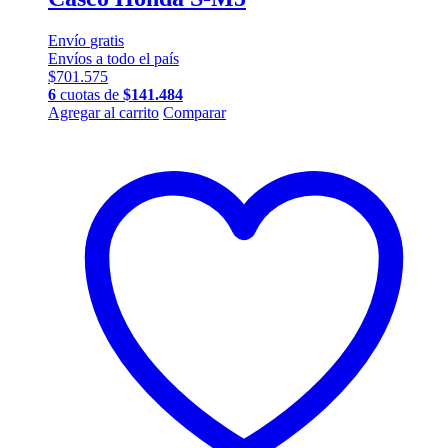
Envío
gratis
Envíos a todo el país
$
701.575
6
cuotas de
$
141.484
Este
Agregar al carrito
Comparar
producto
tiene
múltiples
variantes.
Las
opciones
se
pueden
elegir
en
la
página
de
producto