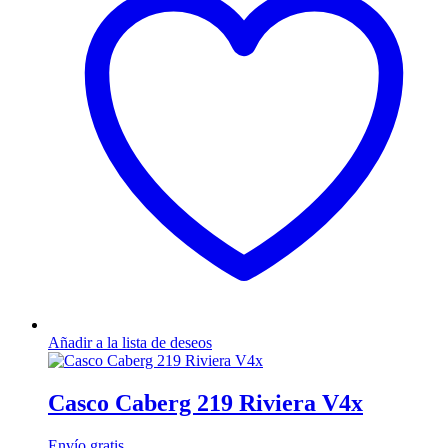
Las
opciones
se
pueden
elegir
en
la
página
de
producto
Añadir a la lista de deseos
Casco Caberg 219 Riviera V4x
Envío
gratis