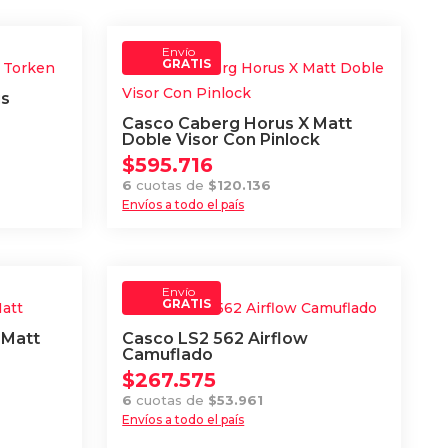
Envío
GRATIS
us
Casco Caberg Horus X Matt
Doble Visor Con Pinlock
$
595.716
6
cuotas de
$
120.136
Envíos a todo el país
Este
producto
tiene
Envío
múltiples
GRATIS
variantes.
 Matt
Casco LS2 562 Airflow
Las
Camuflado
opciones
$
267.575
se
6
cuotas de
$
53.961
Envíos a todo el país
pueden
Este