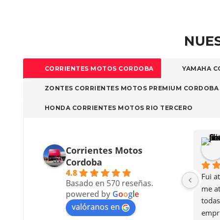
NUES
CORRIENTES MOTOS CORDOBA
YAMAHA C
ZONTES CORRIENTES MOTOS PREMIUM CORDOBA
HONDA CORRIENTES MOTOS RIO TERCERO
Corrientes Motos
Cordoba
4.8
Fui a
Basado en 570 reseñas.
me at
powered by
G
o
o
g
l
e
todas
valóranos en
empre