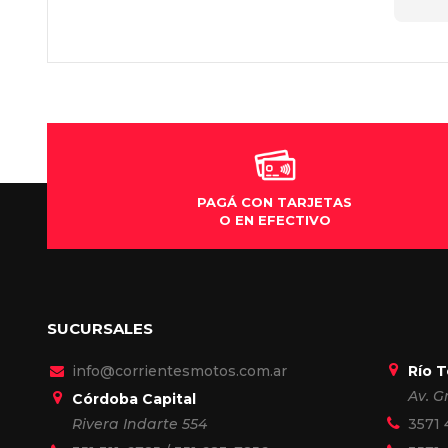
Reco
PAGÁ CON TARJETAS
O EN EFECTIVO
SUCURSALES
info@corrientesmotos.com.ar
Río 
Av. G
Córdoba Capital
Rivera Indarte 554
3571 