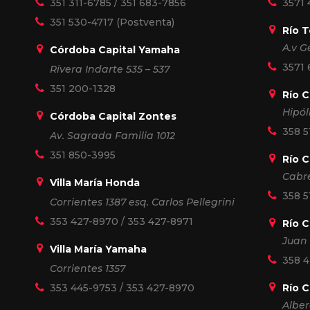
351 311-6785
/
351 683-7856
3571 
351 530-4717
(Postventa)
Río 
A.v G
Córdoba Capital Yamaha
3571
Rivera Indarte 535 – 537
351 200-1328
Río 
Hipól
Córdoba Capital Zontes
358 5
Av. Sagrada Familia 1012
351 850-3995
Río 
Cabr
Villa María Honda
358 5
Corrientes 1387 esq. Carlos Pellegrini
353 427-8970
/
353 427-8971
Río C
Juan 
Villa María Yamaha
358 
Corrientes 1357
353 445-9753
/
353 427-8970
Río 
Alber