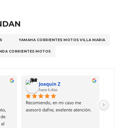
ENDAN
S
YAMAHA CORRIENTES MOTOS VILLA MARIA
NDA CORRIENTES MOTOS
Joaquin Z
Gu
hace 6 días
hace
Recomiendo, en mi caso me 
Genial la 
o, 
asesoró dafne, exelente atención.
Villagrán,
de 
moto comp
el 
elegir si 