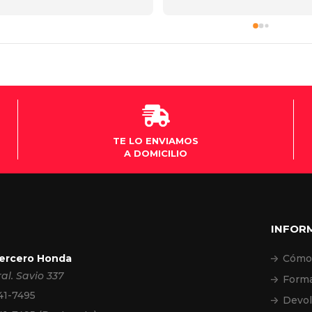
mendado vendedor!
primero que me contacté fue
exelentes y después la atenci
la sucursal de villa María muy
buena y la Moto una máquin
sueño así que el que quiera 
cumplir su sueño de una Mot
los aconsejo al cien por cien 
gracias .
TE LO ENVIAMOS
A DOMICILIO
INFOR
Tercero Honda
Cómo
ral. Savio 337
Forma
41-7495
Devol