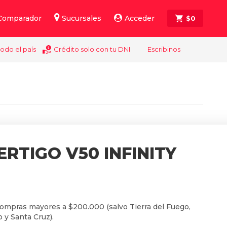
Comparador
Sucursales
Acceder
$
0
todo el país
Crédito solo con tu DNI
Escribinos
RTIGO V50 INFINITY
compras mayores a $200.000 (salvo Tierra del Fuego,
 y Santa Cruz).