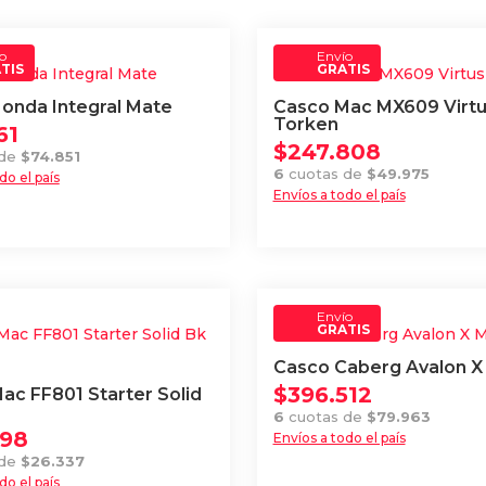
o
Envío
TIS
GRATIS
onda Integral Mate
Casco Mac MX609 Virt
Torken
61
$
247.808
 de
$
74.851
6
cuotas de
$
49.975
do el país
Envíos a todo el país
Este
producto
tiene
múltiples
.
Envío
variantes.
GRATIS
Las
Casco Caberg Avalon X
opciones
$
396.512
ac FF801 Starter Solid
se
6
cuotas de
$
79.963
pueden
598
Envíos a todo el país
Este
elegir
 de
$
26.337
do el país
producto