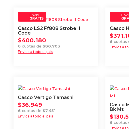
Envío
Enví
GRATIS
GRA
Casco LS2 Ff808 Strobe II
Casco H
Code
$
371.1
$
400.180
6
cuotas
6
cuotas de
$
80.703
Envíos a to
Envíos a todo el país
Este
Este
producto
producto
tiene
tiene
múltiples
múltiples
variantes
variantes.
Las
Las
opciones
Casco Vertigo Tamashi
opciones
se
$
36.949
Casco M
se
Bk Mt
pueden
6
cuotas de
$
7.451
pueden
$
130.
Envíos a todo el país
elegir
Este
elegir
6
cuotas
en
Envíos a to
producto