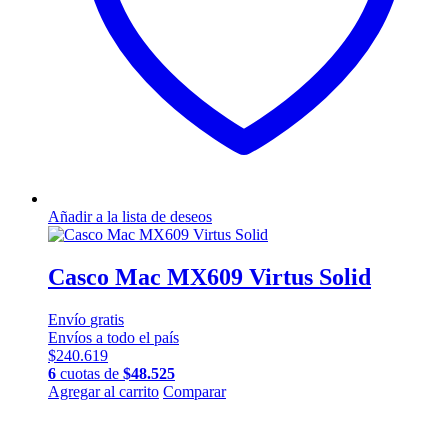
página
de
producto
Añadir a la lista de deseos
Casco Mac MX609 Virtus Solid
Envío
gratis
Envíos a todo el país
$
240.619
6
cuotas de
$
48.525
Este
Agregar al carrito
Comparar
producto
tiene
múltiples