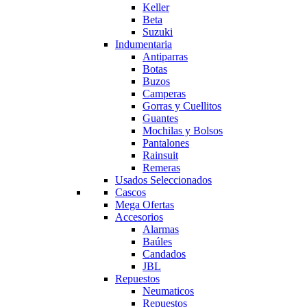
Keller
Beta
Suzuki
Indumentaria
Antiparras
Botas
Buzos
Camperas
Gorras y Cuellitos
Guantes
Mochilas y Bolsos
Pantalones
Rainsuit
Remeras
Usados Seleccionados
Cascos
Mega Ofertas
Accesorios
Alarmas
Baúles
Candados
JBL
Repuestos
Neumaticos
Repuestos