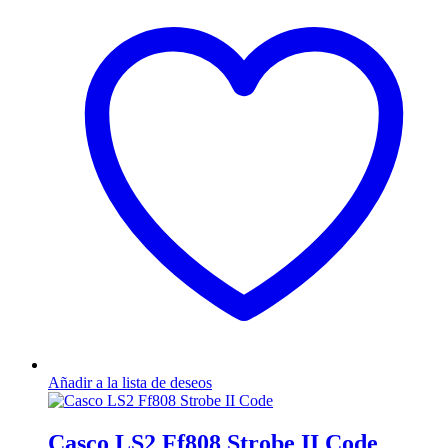
tiene
múltiples
variantes.
Las
opciones
se
pueden
elegir
en
la
página
de
producto
Añadir a la lista de deseos
Casco LS2 Ff808 Strobe II Code