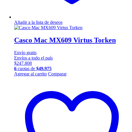
Añadir a la lista de deseos
Casco Mac MX609 Virtus Torken
Envío
gratis
Envíos a todo el país
$
247.808
6
cuotas de
$
49.975
Este
Agregar al carrito
Comparar
producto
tiene
múltiples
variantes.
Las
opciones
se
pueden
elegir
en
la