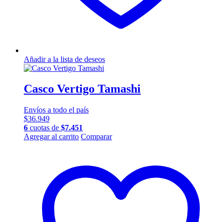
Añadir a la lista de deseos
Casco Vertigo Tamashi
Envíos a todo el país
$
36.949
6
cuotas de
$
7.451
Este
Agregar al carrito
Comparar
producto
tiene
múltiples
variantes.
Las
opciones
se
pueden
elegir