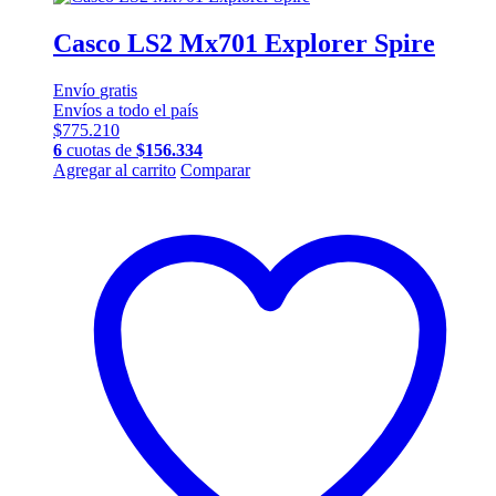
Casco LS2 Mx701 Explorer Spire
Envío
gratis
Envíos a todo el país
$
775.210
6
cuotas de
$
156.334
Este
Agregar al carrito
Comparar
producto
tiene
múltiples
variantes.
Las
opciones
se
pueden
elegir
en
la
página
de
producto