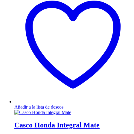
variantes.
Las
opciones
se
pueden
elegir
en
la
página
de
producto
Añadir a la lista de deseos
Casco Honda Integral Mate