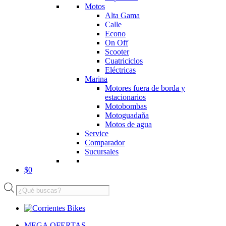
Motos
Alta Gama
Calle
Econo
On Off
Scooter
Cuatriciclos
Eléctricas
Marina
Motores fuera de borda y
estacionarios
Motobombas
Motoguadaña
Motos de agua
Service
Comparador
Sucursales
$
0
Búsqueda
de
productos
MEGA OFERTAS