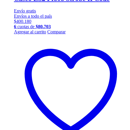
Envío
gratis
Envíos a todo el país
$
400.180
6
cuotas de
$
80.703
Este
Agregar al carrito
Comparar
producto
tiene
múltiples
variantes.
Las
opciones
se
pueden
elegir
en
la
página
de
producto