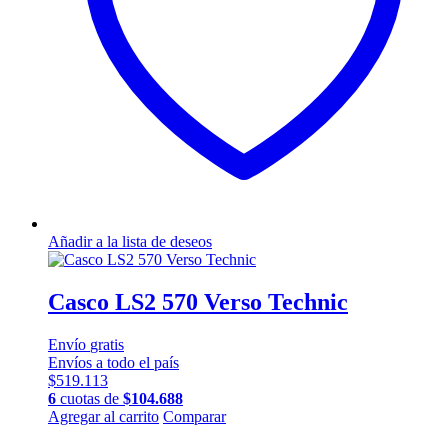
en
la
página
de
producto
Añadir a la lista de deseos
Casco LS2 570 Verso Technic
Envío
gratis
Envíos a todo el país
$
519.113
6
cuotas de
$
104.688
Este
Agregar al carrito
Comparar
producto