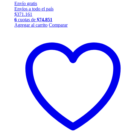
Envío
gratis
Envíos a todo el país
$
371.161
6
cuotas de
$
74.851
Este
Agregar al carrito
Comparar
producto
tiene
múltiples
variantes.
Las
opciones
se
pueden
elegir
en
la
página
de
producto