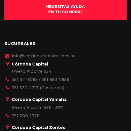
NECESITÁS AYUDA
EN TU COMPRA?
SUCURSALES
info@corrientesmotos.com.ar
Córdoba Capital
Rivera Indarte 554
351 311-6785
/
351 683-7856
351 530-4717
(Postventa)
Córdoba Capital Yamaha
Rivera Indarte 535 – 537
351 200-1328
Córdoba Capital Zontes