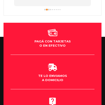
exelentes y después la atención en la 
sucursal de villa María muy buena y la 
Moto una máquina mi sueño así que el 
que quiera cumplir su sueño de una Moto 
se los aconsejo al cien por cien gracias .
PAGÁ CON TARJETAS
O EN EFECTIVO
TE LO ENVIAMOS
A DOMICILIO