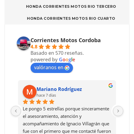
HONDA CORRIENTES MOTOS RIO TERCERO
HONDA CORRIENTES MOTOS RIO CUARTO
Corrientes Motos Cordoba
4.8
Basado en 570 reseñas.
powered by
G
o
o
g
l
e
valóranos en
Mariano Rodríguez
hace 7 días
Le pongo 5 estrellas porque sinceramente 
Reco
el asesoramiento, atención y 
dafn
acompañamiento de Ignacio Villagrán que 
fue con el primero que me contacté fueron 