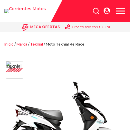
Búsqueda
de
productos
MEGA OFERTAS
Crédito solo con tu DNI
Inicio
/
Marca
/
Teknial
/ Moto Teknial Re Race