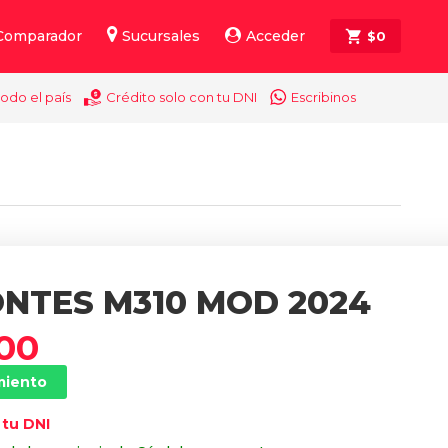
Comparador
Sucursales
Acceder
$
0
todo el país
Crédito solo con tu DNI
Escribinos
NTES M310 MOD 2024
00
miento
 tu DNI