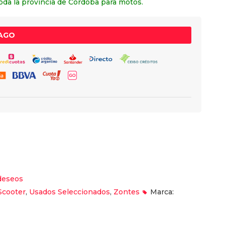
toda la provincia de Córdoba para motos.
PAGO
 deseos
Scooter
,
Usados Seleccionados
,
Zontes
Marca: