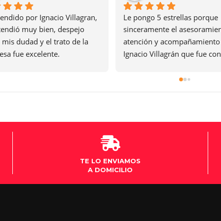
Genial la atención de Ignacio 
Dafne una ge
ón.
Villagrán, estaba en duda que 
hermoso. S
moto comprar y no solo le ayudó a 
elegir si no que me tiró consejos, 
tengo la moto hace casi 3 meses y 
no tuve ningún inconveniente
TE LO ENVIAMOS
A DOMICILIO