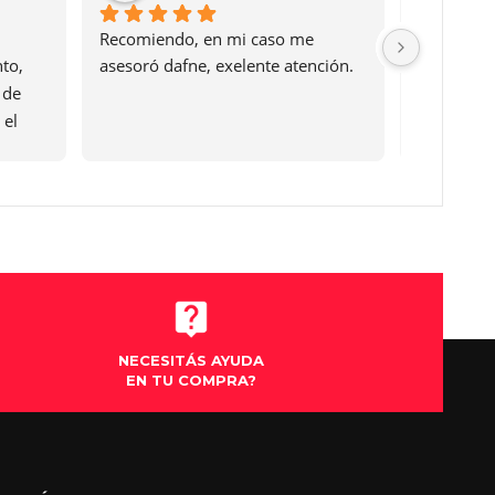
nia! un trato 
Muy buen lugar, mucha variedad, 
uper recomendado!
buenos precios (tuve la suerte de 
tener descuento) y linda atención 
de Dafne ♥️ recomiendo mucho 
este lugar
NECESITÁS AYUDA
EN TU COMPRA?