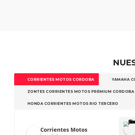
NUES
CORRIENTES MOTOS CORDOBA
YAMAHA C
ZONTES CORRIENTES MOTOS PREMIUM CORDOBA
HONDA CORRIENTES MOTOS RIO TERCERO
Mariano Rodríguez
Joaquin Z
Corrientes Motos
ace 7 días
hace 7 días