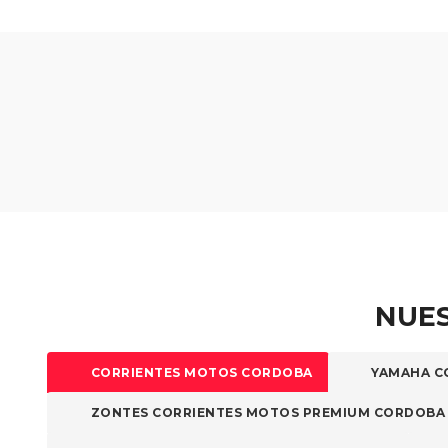
pueden
elegir
elegir
en
en
la
la
página
página
de
de
producto
producto
NUES
CORRIENTES MOTOS CORDOBA
YAMAHA C
ZONTES CORRIENTES MOTOS PREMIUM CORDOBA