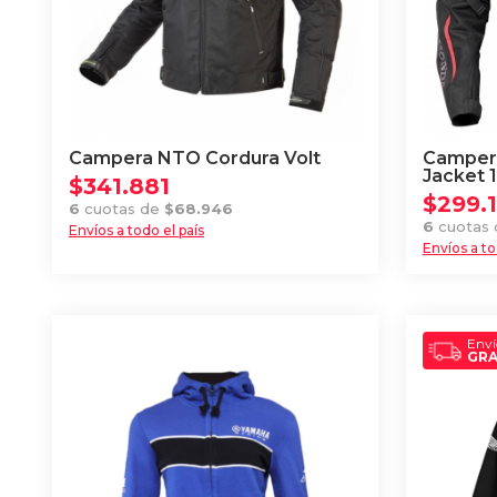
Campera NTO Cordura Volt
Campera
Jacket 
$
341.881
$
299.
6
cuotas de
$
68.946
6
cuotas
Envíos a todo el país
Envíos a to
Este
Este
producto
producto
tiene
tiene
múltiples
Enví
múltiples
GRA
variantes.
variantes
Las
Las
opciones
opciones
se
se
pueden
pueden