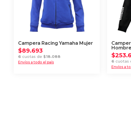
elegir
elegir
en
en
la
la
página
página
de
de
producto
producto
Campera Racing Yamaha Mujer
Campera
Hombr
$
89.693
$
253.
6
cuotas de
$
18.088
6
cuotas
Envíos a todo el país
Envíos a to
Este
Este
producto
producto
tiene
tiene
múltiples
múltiples
variantes.
variantes
Las
Las
opciones
opciones
se
se
pueden