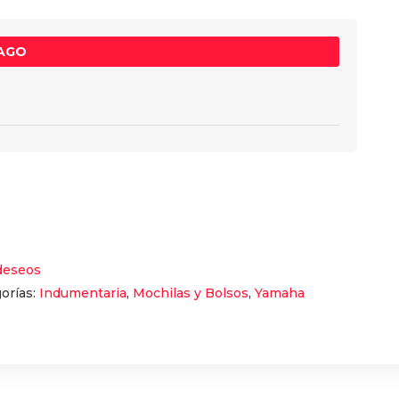
PAGO
 deseos
orías:
Indumentaria
,
Mochilas y Bolsos
,
Yamaha