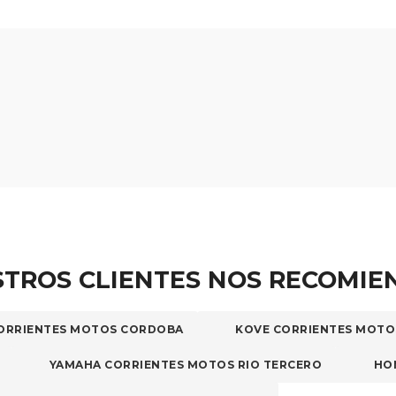
pueden
elegir
en
la
página
de
producto
TROS CLIENTES NOS RECOMI
ORRIENTES MOTOS CORDOBA
KOVE CORRIENTES MOTO
YAMAHA CORRIENTES MOTOS RIO TERCERO
HO