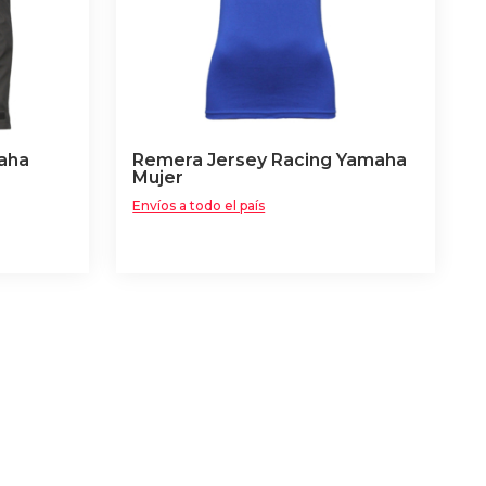
elegir
en
la
página
de
producto
aha
Remera Jersey Racing Yamaha
Mujer
Envíos a todo el país