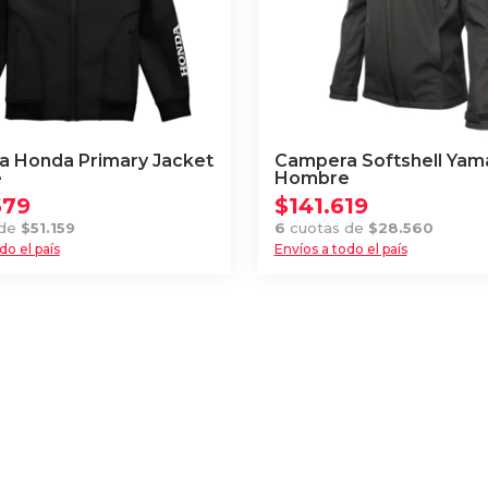
elegir
en
la
página
de
producto
 Honda Primary Jacket
Campera Softshell Yam
e
Hombre
679
$
141.619
 de
$
51.159
6
cuotas de
$
28.560
do el país
Envíos a todo el país
Este
producto
tiene
múltiples
.
variantes.
Las
opciones
se