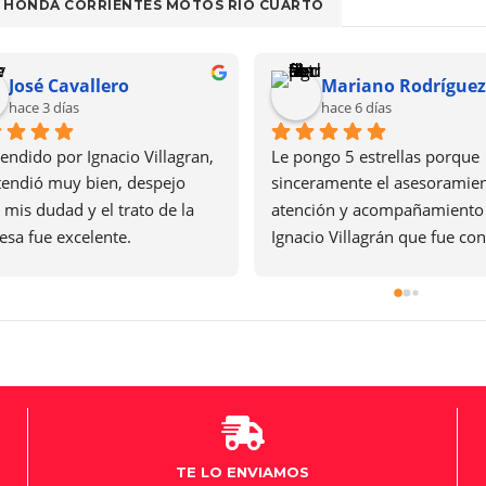
HONDA CORRIENTES MOTOS RIO CUARTO
Gustavo Fernández
Antonella Loyola
hace 7 días
hace 8 días
l la atención de Ignacio 
Dafne una genia! un trato 
grán, estaba en duda que 
hermoso. Super recomenda
comprar y no solo le ayudó a 
r si no que me tiró consejos, 
 la moto hace casi 3 meses y 
ve ningún inconveniente
TE LO ENVIAMOS