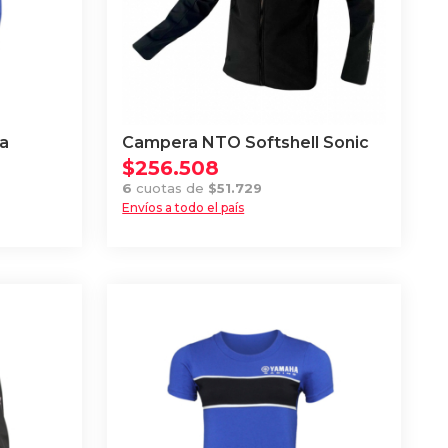
a
Campera NTO Softshell Sonic
$
256.508
6
cuotas de
$
51.729
Envíos a todo el país
Este
producto
tiene
múltiples
variantes.
Las
opciones
se
pueden