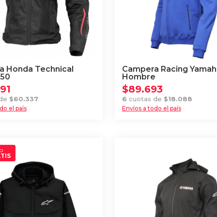
 Honda Technical
Campera Racing Yamah
150
Hombre
191
$
89.693
 de
$
60.337
6
cuotas de
$
18.088
do el país
Envíos a todo el país
Este
producto
tiene
o
múltiples
TIS
.
variantes.
Las
opciones
se
pueden