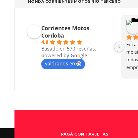
HONDA CORRIENTES MOTOS RIO TERCERO
guez
Joaquin Z
Corrientes Motos
hace 6 días
Cordoba
4.8
que 
Recomiendo, en mi caso me 
Genia
Basado en 570 reseñas.
miento, 
asesoró dafne, exelente atención.
Villa
powered by
G
o
o
g
l
e
nto de 
moto 
valóranos en
 con el 
elegi
é fueron 
tengo
tención en 
no tu
a muy 
quina mi 
era 
 Moto se 
cien 
PAGÁ CON TARJETAS