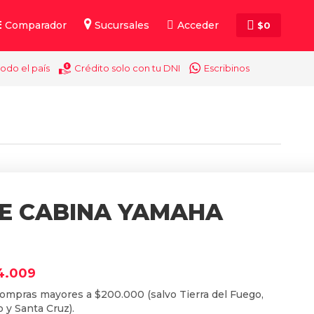
Comparador
Sucursales
Acceder
$
0
todo el país
Crédito solo con tu DNI
Escribinos
DE CABINA YAMAHA
4.009
compras mayores a $200.000 (salvo Tierra del Fuego,
 y Santa Cruz).