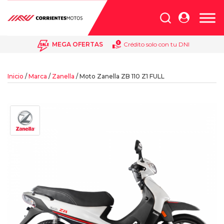
Búsqueda
de
productos
MEGA OFERTAS
Crédito solo con tu DNI
Inicio
/
Marca
/
Zanella
/ Moto Zanella ZB 110 Z1 FULL