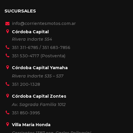
SUCURSALES
info@corrientesmotos.com.ar
Córdoba Capital
Rivera Indarte 554
351 311-6785
/
351 683-7856
351 530-4717
(Postventa)
Córdoba Capital Yamaha
Rivera Indarte 535 – 537
351 200-1328
Córdoba Capital Zontes
Av. Sagrada Familia 1012
351 850-3995
Villa María Honda
Corrientes 1387 esq. Carlos Pellegrini