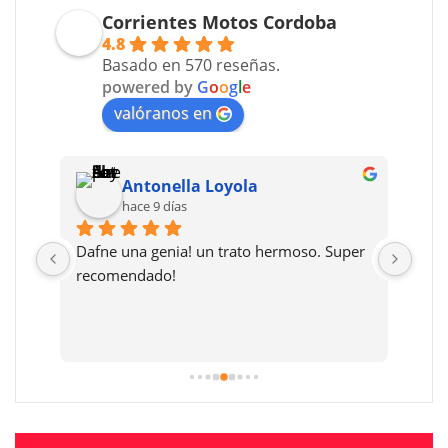
Corrientes Motos Cordoba
4.8
Basado en 570 reseñas.
powered by
G
o
o
g
l
e
valóranos en
Antonella Loyola
hace 9 días
Dafne una genia! un trato hermoso. Super 
Muy 
 
recomendado!
prec
 
y li
ses 
much