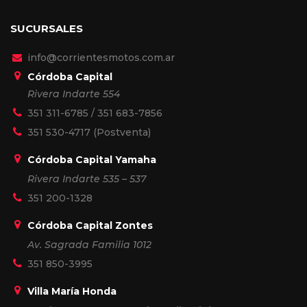
SUCURSALES
info@corrientesmotos.com.ar
Córdoba Capital
Rivera Indarte 554
351 311-6785
/
351 683-7856
351 530-4717
(Postventa)
Córdoba Capital Yamaha
Rivera Indarte 535 – 537
351 200-1328
Córdoba Capital Zontes
Av. Sagrada Familia 1012
351 850-3995
Villa María Honda