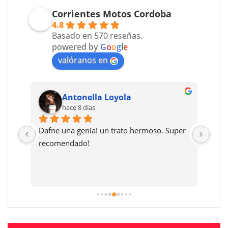
Corrientes Motos Cordoba
4.8
Basado en 570 reseñas.
powered by
G
o
o
g
l
e
valóranos en
Antonella Loyola
hace 8 días
Dafne una genia! un trato hermoso. Super 
Muy 
 
recomendado!
prec
 
y li
ses 
much