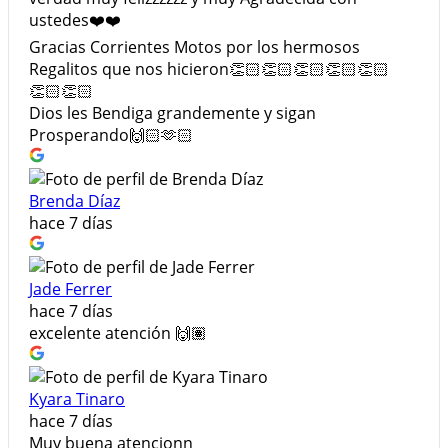
ustedes❤️❤️
Gracias Corrientes Motos por los hermosos
Regalitos que nos hicieron👏🏻👏🏻👏🏻👏🏻👏🏻
👏🏻👏🏻
Dios les Bendiga grandemente y sigan
Prosperando🙌🏻🫶🏻
Brenda Díaz
hace 7 días
Jade Ferrer
hace 7 días
excelente atención 🙌🏽
Kyara Tinaro
hace 7 días
Muy buena atencionn