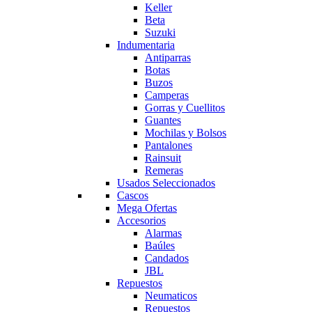
Keller
Beta
Suzuki
Indumentaria
Antiparras
Botas
Buzos
Camperas
Gorras y Cuellitos
Guantes
Mochilas y Bolsos
Pantalones
Rainsuit
Remeras
Usados Seleccionados
Cascos
Mega Ofertas
Accesorios
Alarmas
Baúles
Candados
JBL
Repuestos
Neumaticos
Repuestos