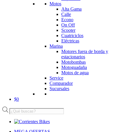
Motos
Alta Gama
Calle
Econo
On Off
Scooter
Cuatriciclos
Eléctricas
Marina
Motores fuera de borda y
estacionarios
Motobombas
Motoguadaña
Motos de agua
Service
Comparador
Sucursales
$
0
Búsqueda
de
productos
MEGA OFERTAS