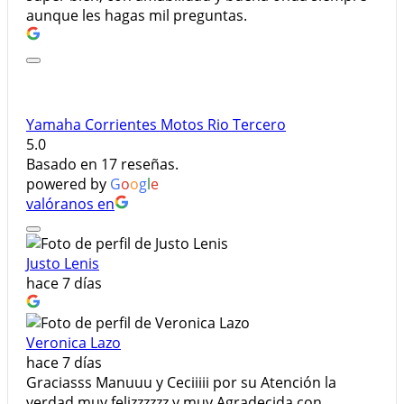
aunque les hagas mil preguntas.
Yamaha Corrientes Motos Rio Tercero
5.0
Basado en 17 reseñas.
powered by
G
o
o
g
l
e
valóranos en
Justo Lenis
hace 7 días
Veronica Lazo
hace 7 días
Graciasss Manuuu y Ceciiiii por su Atención la
verdad muy felizzzzzz y muy Agradecida con