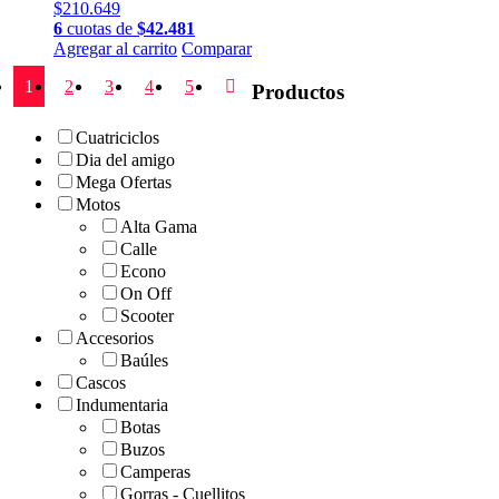
$
210.649
6
cuotas de
$
42.481
Este
Agregar al carrito
Comparar
producto
1
2
3
4
5
tiene
Productos
múltiples
variantes.
Cuatriciclos
Las
Dia del amigo
opciones
Mega Ofertas
se
Motos
pueden
Alta Gama
elegir
en
Calle
la
Econo
página
On Off
de
Scooter
producto
Accesorios
Baúles
Cascos
Indumentaria
Botas
Buzos
Camperas
Gorras - Cuellitos