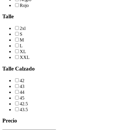
Rojo
Talle
2xl
S
M
L
XL
XXL
Talle Calzado
42
43
44
45
42.5
43.5
Precio