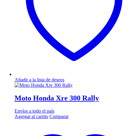
elegir
en
la
página
de
producto
Añadir a la lista de deseos
Moto Honda Xre 300 Rally
Envíos a todo el país
Agregar al carrito
Comparar