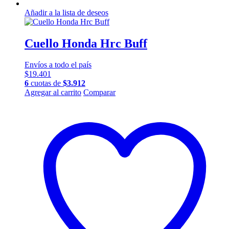
Añadir a la lista de deseos
Cuello Honda Hrc Buff
Envíos a todo el país
$
19.401
6
cuotas de
$
3.912
Este
Agregar al carrito
Comparar
producto
tiene
múltiples
variantes.
Las
opciones
se
pueden
elegir
en
la
página
de
producto