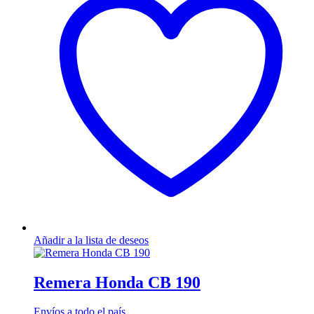
Las
opciones
se
pueden
elegir
en
la
página
de
producto
Añadir a la lista de deseos
Remera Honda CB 190
Envíos a todo el país