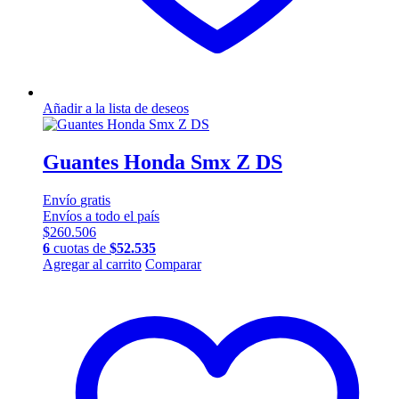
Añadir a la lista de deseos
Guantes Honda Smx Z DS
Envío
gratis
Envíos a todo el país
$
260.506
6
cuotas de
$
52.535
Este
Agregar al carrito
Comparar
producto
tiene
múltiples
variantes.
Las
opciones
se
pueden