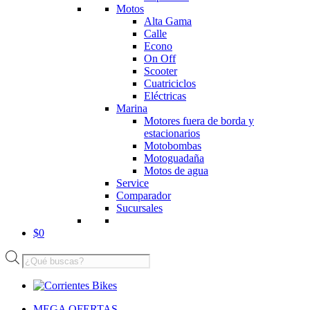
Motos
Alta Gama
Calle
Econo
On Off
Scooter
Cuatriciclos
Eléctricas
Marina
Motores fuera de borda y
estacionarios
Motobombas
Motoguadaña
Motos de agua
Service
Comparador
Sucursales
$
0
Búsqueda
de
productos
MEGA OFERTAS