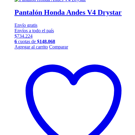
Pantalón Honda Andes V4 Drystar
Envío
gratis
Envíos a todo el país
$
734.224
6
cuotas de
$
148.068
Este
Agregar al carrito
Comparar
producto
tiene
múltiples
variantes.
Las
opciones
se
pueden
elegir
en
la
página
de
producto