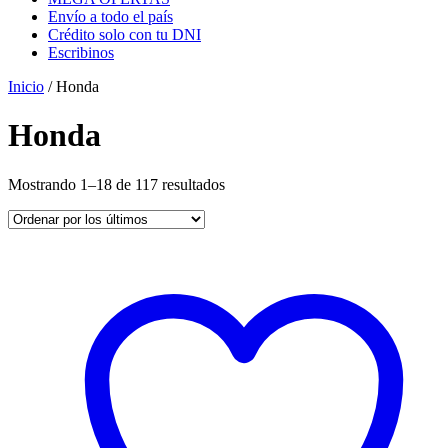
Envío a todo el país
Crédito solo con tu DNI
Escribinos
Inicio
/ Honda
Honda
Ordenado
Mostrando 1–18 de 117 resultados
por
los
últimos