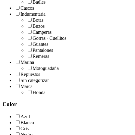
Baúles
Cascos
Indumentaria
Botas
Buzos
Camperas
Gorras - Cuellitos
Guantes
Pantalones
Remeras
Marina
Motoguadaña
Repuestos
Sin categorizar
Marca
Honda
Color
Azul
Blanco
Gris
Negro