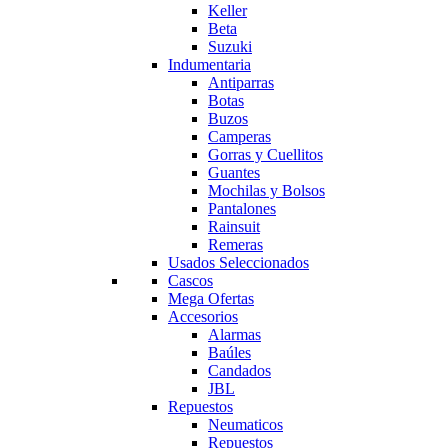
Keller
Beta
Suzuki
Indumentaria
Antiparras
Botas
Buzos
Camperas
Gorras y Cuellitos
Guantes
Mochilas y Bolsos
Pantalones
Rainsuit
Remeras
Usados Seleccionados
Cascos
Mega Ofertas
Accesorios
Alarmas
Baúles
Candados
JBL
Repuestos
Neumaticos
Repuestos