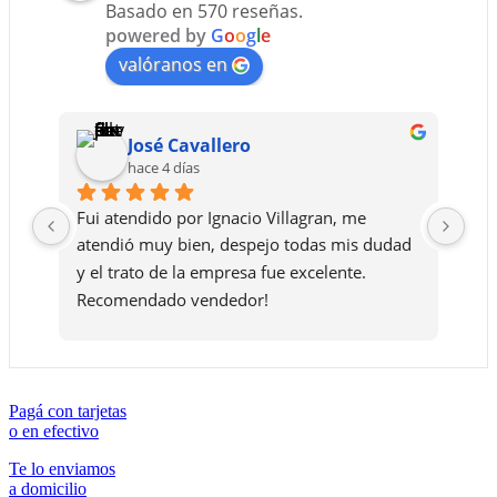
Basado en 570 reseñas.
powered by
G
o
o
g
l
e
valóranos en
José Cavallero
hace 4 días
Fui atendido por Ignacio Villagran, me 
Le 
atendió muy bien, despejo todas mis dudad 
ase
y el trato de la empresa fue excelente. 
de 
Recomendado vendedor!
que
la 
bue
que
Mot
Pagá con tarjetas
o en efectivo
.
Te lo enviamos
a domicilio