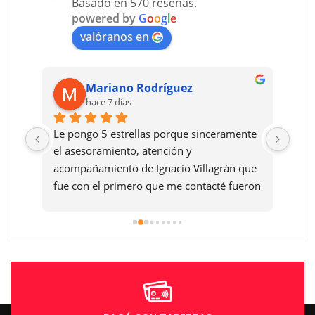
Basado en 570 reseñas.
powered by
G
o
o
g
l
e
valóranos en
Mariano Rodríguez
hace 7 días
Le pongo 5 estrellas porque sinceramente 
Reco
el asesoramiento, atención y 
dafn
acompañamiento de Ignacio Villagrán que 
fue con el primero que me contacté fueron 
exelentes y después la atención en la 
sucursal de villa María muy buena y la 
Moto una máquina mi sueño así que el 
que quiera cumplir su sueño de una Moto 
se los aconsejo al cien por cien gracias .