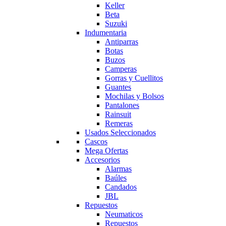
Keller
Beta
Suzuki
Indumentaria
Antiparras
Botas
Buzos
Camperas
Gorras y Cuellitos
Guantes
Mochilas y Bolsos
Pantalones
Rainsuit
Remeras
Usados Seleccionados
Cascos
Mega Ofertas
Accesorios
Alarmas
Baúles
Candados
JBL
Repuestos
Neumaticos
Repuestos