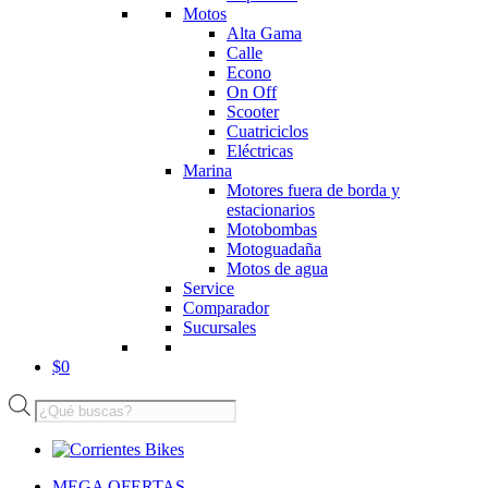
Motos
Alta Gama
Calle
Econo
On Off
Scooter
Cuatriciclos
Eléctricas
Marina
Motores fuera de borda y
estacionarios
Motobombas
Motoguadaña
Motos de agua
Service
Comparador
Sucursales
$
0
Búsqueda
de
productos
MEGA OFERTAS