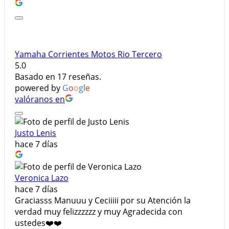
Yamaha Corrientes Motos Rio Tercero
5.0
Basado en 17 reseñas.
powered by
G
o
o
g
l
e
valóranos en
Justo Lenis
hace 7 días
Veronica Lazo
hace 7 días
Graciasss Manuuu y Ceciiiii por su Atención la
verdad muy felizzzzzz y muy Agradecida con
ustedes❤️❤️