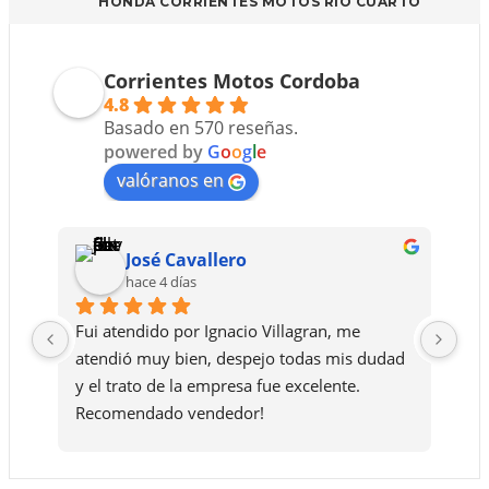
HONDA CORRIENTES MOTOS RIO CUARTO
Corrientes Motos Cordoba
4.8
Basado en 570 reseñas.
powered by
G
o
o
g
l
e
valóranos en
José Cavallero
hace 4 días
Fui atendido por Ignacio Villagran, me 
Le 
atendió muy bien, despejo todas mis dudad 
ase
y el trato de la empresa fue excelente. 
de 
Recomendado vendedor!
que
la 
bue