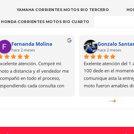
YAMAHA CORRIENTES MOTOS RIO TERCERO
HO
HONDA CORRIENTES MOTOS RIO CUARTO
Fernanda Molina
Gonzalo Santand
hace 2 meses
hace 2 meses
lente atención. Compré mi 
Exelente atención del 1 al 1
 a distancia y el vendedor me 
100 dede en el momento q
pañó en todo el proceso, 
comunique asta la entrega d
ondiendo cada consulta con 
moto fueron amables direct
dez y claridad. Fue muy 
responsable con lo que te di
le, responsable y cumplió 
prometen lo recomiendo gra
todo lo acordado. Me dio 
@corrientes motos. Y a Igna
a confianza desde el primer 
villagran por facilitarlo todo
ento. Recomiendo totalmente 
tención y la agencia. Gracias 