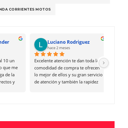
NDA CORRIENTES MOTOS
er
Luciano Rodriguez
hace 2 meses
0 un 
Excelente atención te dan toda la 
ue me 
comodidad de compra te ofrecen 
e la 
lo mejor de ellos y su gran servicio 
os y 
de atención y también la rapidez 
cen y 
de entrega y arreglo de papeles 
cias 
Asia el vehículo muy feliz con mi 
cio 
moto 0KM y también muchas 
 
gracias a Ignacio villagran  por la 
atención que me dio desde el 
primer día siempre sacando todo 