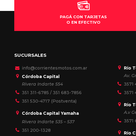
Igna
PAGÁ CON TARJETAS
O EN EFECTIVO
SUCURSALES
info@corrientesmotos.com.ar
Río 
Av. G
Córdoba Capital
Rivera Indarte 554
3571 
351 311-6785
/
351 683-7856
3571 
351 530-4717
(Postventa)
Río 
A.v G
Córdoba Capital Yamaha
3571
Rivera Indarte 535 – 537
351 200-1328
Río 