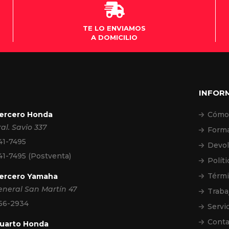
cio Villagran.
TE LO ENVIAMOS
A DOMICILIO
INFOR
Tercero Honda
Cómo
ral. Savio 337
Forma
41-7495
Devol
41-7495
(Postventa)
Políti
Térmi
Tercero Yamaha
eneral San Martín 47
Traba
 66-2934
Servi
Conta
Cuarto Honda