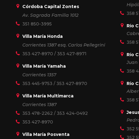
Hipól
Córdoba Capital Zontes
358 5
Av. Sagrada Familia 1012
351 850-3995
Río 
Cabr
Villa María Honda
358 5
Corrientes 1387 esq. Carlos Pellegrini
353 427-8970
/
353 427-8971
Río C
Juan 
Villa María Yamaha
358 
Corrientes 1357
353 445-9753
/
353 427-8970
Río 
Alber
Villa María Multimarca
358 5
Corrientes 1387
Jesu
353 478-2262
/
353 424-0492
Pedro
353 427-8970
352 5
Villa María Posventa
352 5