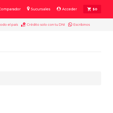
Comparador
Sucursales
Acceder
$
0
todo el país
Crédito solo con tu DNI
Escribinos