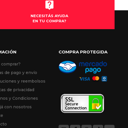
tipo de dudas q tenía MUCHÍSIMAS 
GRACIAS!!!
NECESITÁS AYUDA
EN TU COMPRA?
MACIÓN
COMPRA PROTEGIDA
 comprar?
s de pago y envío
uciones y reembolsos
cas de privacidad
nos y Condiciones
já con nosotros
ce
cto