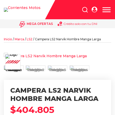
Búsqueda
de
productos
MEGA OFERTAS
Crédito solo con tu DNI
Inicio
/
Marca
/
LS2
/ Campera LS2 Narvik Hombre Manga Larga
CAMPERA LS2 NARVIK
HOMBRE MANGA LARGA
$
404.805