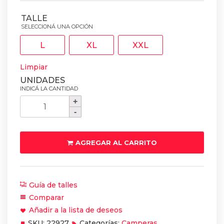
TALLE
L
XL
XXL
Limpiar
Campera
LS2
Narvik
Hombre
AGREGAR AL CARRITO
Manga
Larga
cantidad
Guía de talles
Comparar
Añadir a la lista de deseos
SKU:
22927
Categorías:
Camperas
,