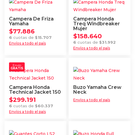
tiene
múltiples
múltiples
variantes.
variantes.
Las
Campera De Friza
Campera Honda
Las
Yamaha
Treq Windbreaker
opciones
Mujer
$
77.886
opciones
se
$
158.640
6
cuotas de
$
15.707
se
pueden
6
cuotas de
$
31.992
Envíos a todo el país
pueden
Envíos a todo el país
elegir
Este
elegir
Este
en
producto
en
producto
la
tiene
Envío
la
GRATIS
tiene
página
múltiples
página
múltiples
de
variantes.
de
variantes.
producto
Las
Campera Honda
Buzo Yamaha Crew
producto
Las
Technical Jacket 150
Neck
opciones
$
299.191
opciones
Envíos a todo el país
se
6
cuotas de
$
60.337
se
pueden
Envíos a todo el país
pueden
elegir
Este
elegir
en
producto
en
la
tiene