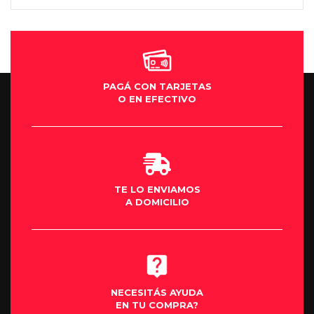
Moto una
que quie
se los ac
PAGÁ CON TARJETAS
O EN EFECTIVO
TE LO ENVIAMOS
A DOMICILIO
NECESITÁS AYUDA
EN TU COMPRA?