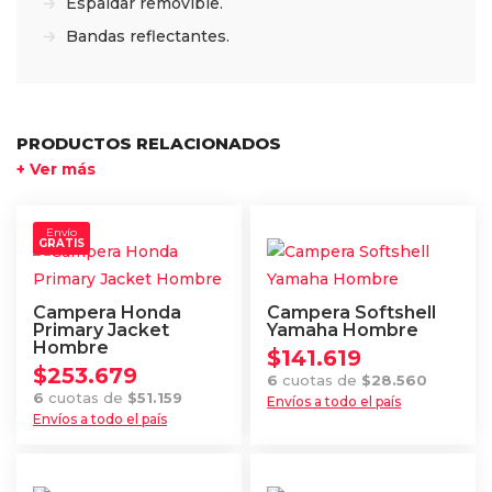
Espaldar removible.
Bandas reflectantes.
PRODUCTOS RELACIONADOS
+ Ver más
Envío
GRATIS
Campera Honda
Campera Softshell
Primary Jacket
Yamaha Hombre
Hombre
$
141.619
$
253.679
6
cuotas de
$
28.560
6
cuotas de
$
51.159
Envíos a todo el país
Envíos a todo el país
Este
Este
producto
producto
tiene