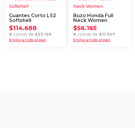
la
página
múltiples
página
de
variantes.
Guantes Corto LS2
Buzo Honda Full
de
producto
Las
Softshell
Neck Women
producto
$
114.688
$
56.165
opciones
6
cuotas de
$
23.129
6
cuotas de
$
11.327
se
Envíos a todo el país
Envíos a todo el país
pueden
Este
Este
elegir
producto
producto
en
tiene
tiene
la
múltiples
múltiples
página
variantes.
variantes.
de
Las
Las
producto
opciones
opciones
se
se
pueden
pueden
elegir
elegir
en
en
la
la