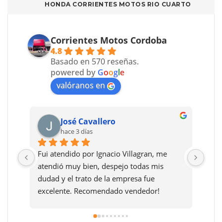
HONDA CORRIENTES MOTOS RIO CUARTO
Corrientes Motos Cordoba
4.8
Basado en 570 reseñas.
powered by
G
o
o
g
l
e
valóranos en
José Cavallero
M
hace 3 días
ha
Fui atendido por Ignacio Villagran, me 
Le pongo
atendió muy bien, despejo todas mis 
el asesor
dudad y el trato de la empresa fue 
acompaña
excelente. Recomendado vendedor!
fue con 
exelentes
sucursal 