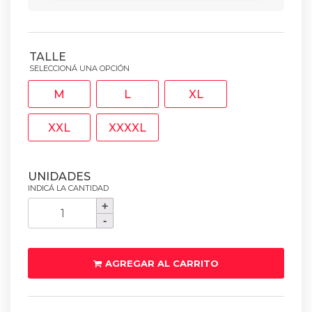
TALLE
M
L
XL
XXL
XXXXL
Campera
Nto
City
Evo
AGREGAR AL CARRITO
Hombre
cantidad