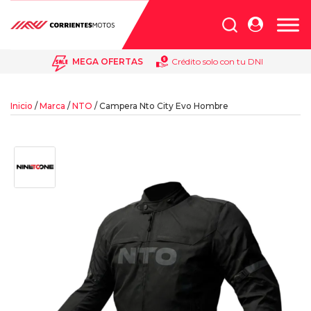
Búsqueda
de
productos
MEGA OFERTAS
Crédito solo con tu DNI
Inicio
/
Marca
/
NTO
/ Campera Nto City Evo Hombre