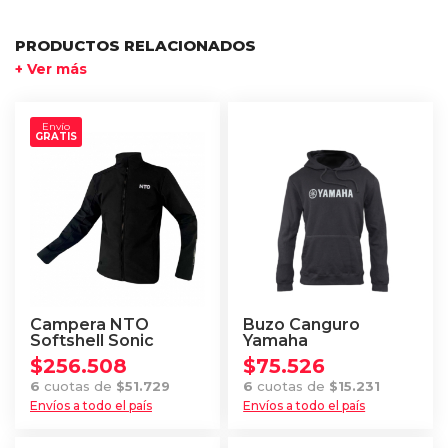
PRODUCTOS RELACIONADOS
+ Ver más
Envío
GRATIS
Campera NTO
Buzo Canguro
Softshell Sonic
Yamaha
$
256.508
$
75.526
6
cuotas de
$
51.729
6
cuotas de
$
15.231
Envíos a todo el país
Envíos a todo el país
Este
Este