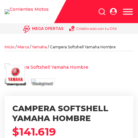
Búsqueda
de
productos
MEGA OFERTAS
Crédito solo con tu DNI
Inicio
/
Marca
/
Yamaha
/ Campera Softshell Yamaha Hombre
CAMPERA SOFTSHELL
YAMAHA HOMBRE
$
141.619