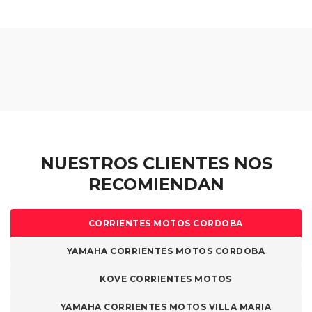
de
Las
Las
producto
opciones
opciones
se
se
pueden
pueden
elegir
elegir
en
en
la
la
página
página
de
de
NUESTROS CLIENTES NOS
producto
producto
RECOMIENDAN
CORRIENTES MOTOS CORDOBA
YAMAHA CORRIENTES MOTOS CORDOBA
KOVE CORRIENTES MOTOS
YAMAHA CORRIENTES MOTOS VILLA MARIA