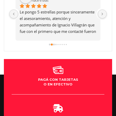
hace 6 días
Le pongo 5 estrellas porque sinceramente 
Reco
el asesoramiento, atención y 
dafn
acompañamiento de Ignacio Villagrán que 
fue con el primero que me contacté fueron 
exelentes y después la atención en la 
sucursal de villa María muy buena y la 
Moto una máquina mi sueño así que el 
que quiera cumplir su sueño de una Moto 
se los aconsejo al cien por cien gracias .
PAGÁ CON TARJETAS
O EN EFECTIVO