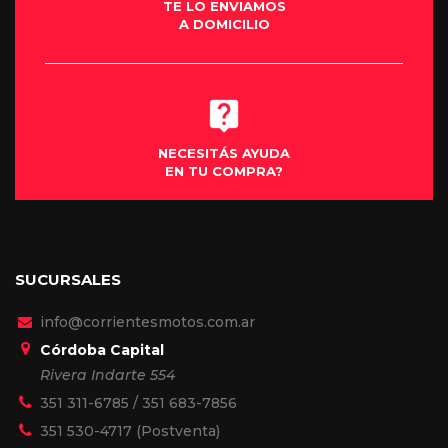
TE LO ENVIAMOS
A DOMICILIO
NECESITÁS AYUDA
EN TU COMPRA?
SUCURSALES
info@corrientesmotos.com.ar
Córdoba Capital
Rivera Indarte 554
351 311-6785
/
351 683-7856
351 530-4717
(Postventa)