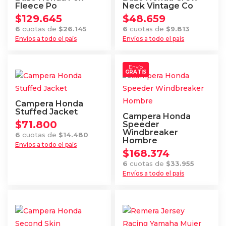
Fleece Po
Neck Vintage Co
$
129.645
$
48.659
6
cuotas de
$
26.145
6
cuotas de
$
9.813
Envíos a todo el país
Envíos a todo el país
Este
Este
producto
producto
Envío
GRATIS
tiene
tiene
múltiples
múltiples
variantes.
variantes.
Campera Honda
Las
Las
Stuffed Jacket
Campera Honda
$
71.800
opciones
opciones
Speeder
Windbreaker
6
cuotas de
$
14.480
se
se
Hombre
Envíos a todo el país
pueden
pueden
$
168.374
elegir
elegir
6
cuotas de
$
33.955
Envíos a todo el país
en
en
Este
la
la
producto
página
página
tiene
de
de
múltiples
producto
producto