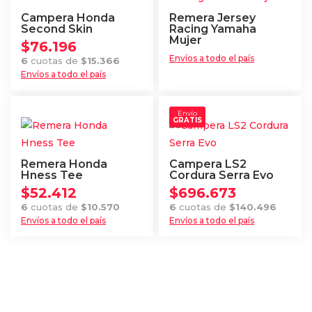
variantes.
Campera Honda
Remera Jersey
Las
Second Skin
Racing Yamaha
Mujer
$
76.196
opciones
Envíos a todo el país
6
cuotas de
$
15.366
se
Envíos a todo el país
pueden
Este
elegir
producto
Envío
en
GRATIS
tiene
la
múltiples
página
variantes.
Remera Honda
Campera LS2
de
Las
Hness Tee
Cordura Serra Evo
producto
$
52.412
$
696.673
opciones
6
cuotas de
$
10.570
6
cuotas de
$
140.496
se
Envíos a todo el país
Envíos a todo el país
pueden
Este
Este
elegir
producto
producto
en
tiene
tiene
la
múltiples
múltiples
página
variantes.
variantes.