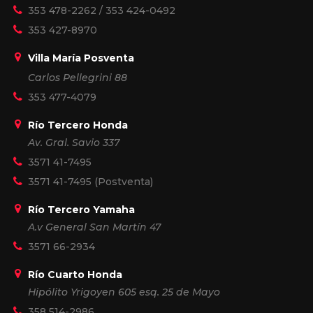
353 478-2262
/
353 424-0492
353 427-8970
Villa María Posventa
Carlos Pellegrini 88
353 477-4079
Río Tercero Honda
Av. Gral. Savio 337
3571 41-7495
3571 41-7495
(Postventa)
Río Tercero Yamaha
A.v General San Martín 47
3571 66-2934
Río Cuarto Honda
Hipólito Yrigoyen 605 esq. 25 de Mayo
358 514-2986