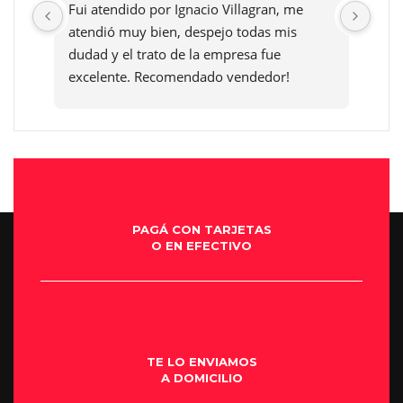
Fui atendido por Ignacio Villagran, me 
Le p
atendió muy bien, despejo todas mis 
el a
dudad y el trato de la empresa fue 
acom
excelente. Recomendado vendedor!
fue 
exel
sucu
Moto
que 
se l
PAGÁ CON TARJETAS
O EN EFECTIVO
TE LO ENVIAMOS
A DOMICILIO