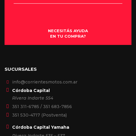
NECESITÁS AYUDA
EN TU COMPRA?
SUCURSALES
info@corrientesmotos.com.ar
Córdoba Capital
Rivera Indarte 554
351 311-6785
/
351 683-7856
351 530-4717
(Postventa)
Córdoba Capital Yamaha
Rivera Indarte 535 – 537