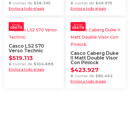
6
cuotas de
$
38.395
6
cuotas de
$
49.975
se
elegir
Envíos a todo el país
Envíos a todo el país
pueden
en
Este
Este
elegir
la
producto
producto
Envío
Envío
en
página
GRATIS
GRATIS
tiene
tiene
la
de
múltiples
múltiples
página
producto
variantes.
variantes.
Casco LS2 570
de
Las
Las
Verso Technic
Casco Caberg Duke
producto
$
519.113
opciones
opciones
II Matt Double Visor
Con Pinlock
6
cuotas de
$
104.688
se
se
$
423.927
Envíos a todo el país
pueden
pueden
Este
6
cuotas de
$
85.492
elegir
elegir
Envíos a todo el país
producto
en
en
Este
tiene
la
la
producto
múltiples
página
página
tiene
variantes.
de
de
múltiples
Las
producto
producto
variantes.
opciones
Las
se