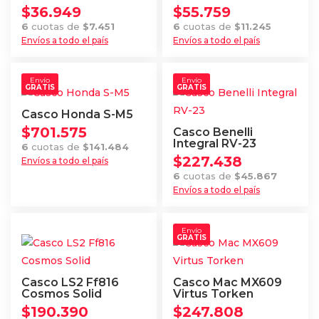
$
36.949
$
55.759
6
cuotas de
$
7.451
6
cuotas de
$
11.245
Envíos a todo el país
Envíos a todo el país
Este
Este
producto
producto
Envío
Envío
GRATIS
GRATIS
tiene
tiene
múltiples
múltiples
Casco Honda S-M5
variantes.
variantes.
$
701.575
Casco Benelli
Las
Las
Integral RV-23
6
cuotas de
$
141.484
$
227.438
opciones
opciones
Envíos a todo el país
Este
6
cuotas de
$
45.867
se
se
Envíos a todo el país
producto
pueden
pueden
Este
tiene
elegir
elegir
producto
múltiples
Envío
en
en
GRATIS
tiene
variantes.
la
la
múltiples
Las
página
página
variantes.
opciones
Casco LS2 Ff816
Casco Mac MX609
de
de
Las
Cosmos Solid
Virtus Torken
se
producto
producto
$
190.390
$
247.808
opciones
pueden