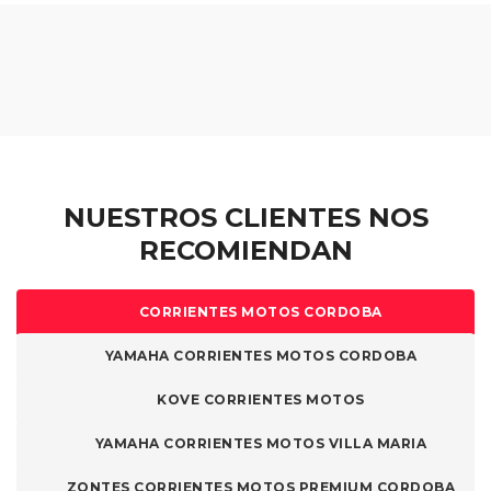
opciones
pueden
se
elegir
pueden
en
elegir
la
en
página
la
de
página
producto
de
NUESTROS CLIENTES NOS
producto
RECOMIENDAN
CORRIENTES MOTOS CORDOBA
YAMAHA CORRIENTES MOTOS CORDOBA
KOVE CORRIENTES MOTOS
YAMAHA CORRIENTES MOTOS VILLA MARIA
ZONTES CORRIENTES MOTOS PREMIUM CORDOBA