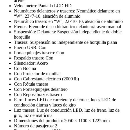
aceite
Velocímetro: Pantalla LCD HD
Neumáticos delanteros y traseros: Neumático delantero en
“W”, 23×7-10, aleación de aluminio
Neumático trasero en “W”, 22×10-10, aleación de aluminio
Frenos: Freno de disco hidráulico delantero/trasero manual
Suspensión: Delantera: Suspensión independiente de doble
horquilla
Trasera: Suspensión no independiente de horquilla plana
Puerto USB: Con
Portaequipajes trasero: Con
Respaldo trasero Con
Silenciador: Acero
Con Bocina
Con Protector de manillar
Con Cabrestante eléctrico (2000 lb)
Con Rótula trasera
Con Portaequipajes delantero
Con Reposabrazos trasero
Faro: Luces LED de carretera y de cruce, luces LED de
conducción diurna y luces de giro
Luz trasera: Luz de conducción LED, luz de freno, luz de
giro, luz de matrícula
Dimensiones del producto: 2050 × 1100 × 1225 mm
Número de pasajeros: 2