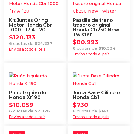
Kit Juntas Oring
Pastilla de freno
Motor Honda Cbr
trasero original
1000 ´17 A ´20
Honda Cb250 New
Twister
$
120.133
$
80.993
6
cuotas de
$
24.227
6
cuotas de
$
16.334
Envíos a todo el país
Envíos a todo el país
Puño Izquierdo
Junta Base Cilindro
Honda Xr190
Honda Cb1
$
10.059
$
730
6
cuotas de
$
2.028
6
cuotas de
$
147
Envíos a todo el país
Envíos a todo el país
Envío
Envío