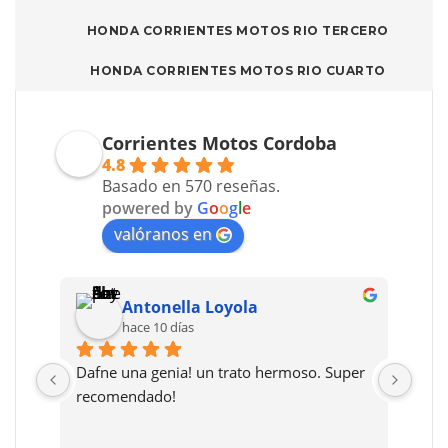
HONDA CORRIENTES MOTOS RIO TERCERO
HONDA CORRIENTES MOTOS RIO CUARTO
Corrientes Motos Cordoba
4.8
Basado en 570 reseñas.
powered by
G
o
o
g
l
e
valóranos en
Antonella Loyola
hace 10 días
Dafne una genia! un trato hermoso. Super 
Muy 
 
recomendado!
prec
 
y li
ses 
much