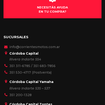
NECESITÁS AYUDA
EN TU COMPRA?
SUCURSALES
info@corrientesmotos.com.ar
Córdoba Capital
Rivera Indarte 554
351 311-6785
/
351 683-7856
351 530-4717
(Postventa)
Córdoba Capital Yamaha
Rivera Indarte 535 – 537
351 200-1328
Córdoba Capital Zontes