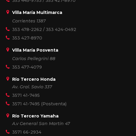
353 445-9753
/
353 427-8970
Villa María Multimarca
Corrientes 1387
353 478-2262
/
353 424-0492
353 427-8970
Villa María Posventa
Carlos Pellegrini 88
353 477-4079
Río Tercero Honda
Av. Gral. Savio 337
3571 41-7495
3571 41-7495
(Postventa)
Río Tercero Yamaha
A.v General San Martín 47
3571 66-2934