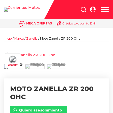
Búsqueda
de
productos
MEGA OFERTAS
Crédito solo con tu DNI
Inicio
/
Marca
/
Zanella
/ Moto Zanella ZR 200 Ohc
MOTO ZANELLA ZR 200
OHC
Quiero asesoramiento