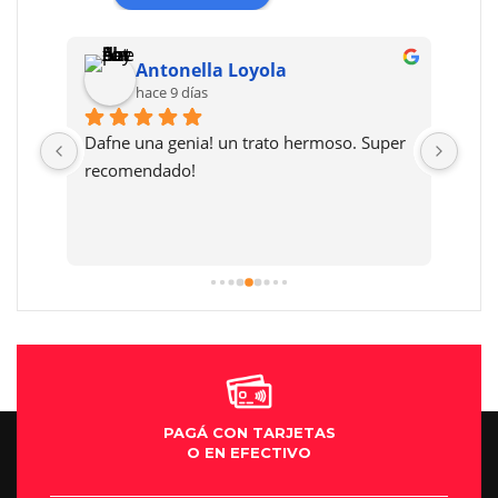
Antonella Loyola
hace 9 días
Dafne una genia! un trato hermoso. Super 
Muy 
 
recomendado!
prec
 
y li
ses 
much
PAGÁ CON TARJETAS
O EN EFECTIVO