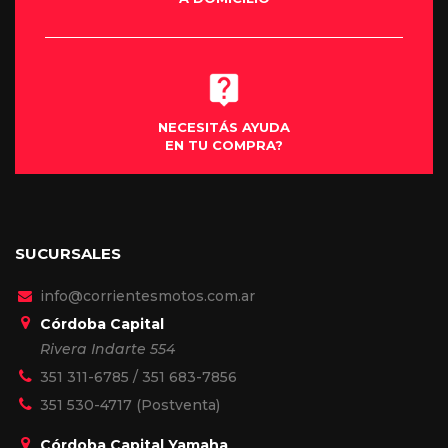
NECESITÁS AYUDA
EN TU COMPRA?
SUCURSALES
info@corrientesmotos.com.ar
Córdoba Capital
Rivera Indarte 554
351 311-6785
/
351 683-7856
351 530-4717
(Postventa)
Córdoba Capital Yamaha