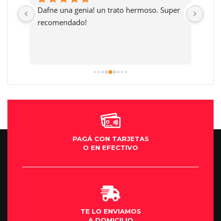
Dafne una genia! un trato hermoso. Super 
Muy 
 
recomendado!
prec
 
y li
ses 
much
PAGÁ CON TARJETAS
O EN EFECTIVO
TE LO ENVIAMOS
A DOMICILIO