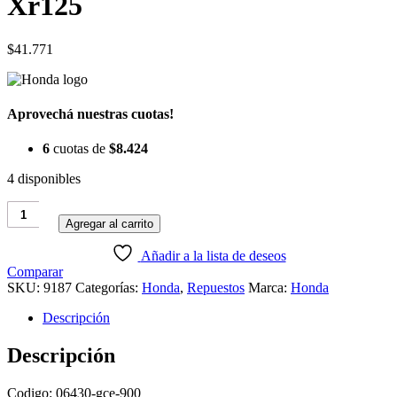
Xr125
$
41.771
Aprovechá nuestras cuotas!
6
cuotas de
$
8.424
4 disponibles
Zapata
Freno
Agregar al carrito
Honda
Xr150
Añadir a la lista de deseos
Xr125
Comparar
cantidad
SKU:
9187
Categorías:
Honda
,
Repuestos
Marca:
Honda
Descripción
Descripción
Codigo: 06430-gce-900