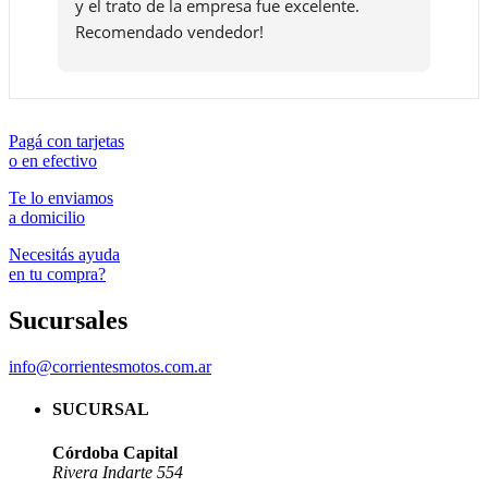
y el trato de la empresa fue excelente. 
de 
Recomendado vendedor!
que
la 
bue
que
Mot
Pagá con tarjetas
o en efectivo
.
Te lo enviamos
a domicilio
Necesitás ayuda
en tu compra?
Sucursales
info@corrientesmotos.com.ar
SUCURSAL
Córdoba Capital
Rivera Indarte 554