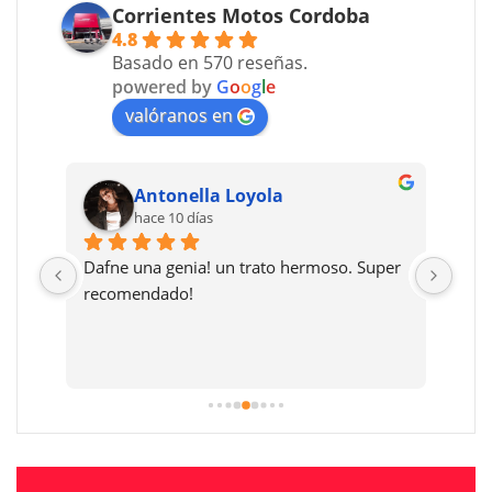
Corrientes Motos Cordoba
4.8
Basado en 570 reseñas.
powered by
G
o
o
g
l
e
valóranos en
Antonella Loyola
hace 10 días
Dafne una genia! un trato hermoso. Super 
Muy 
 
recomendado!
prec
 
y li
ses 
much