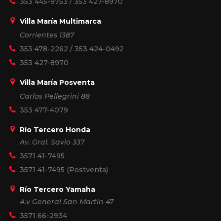
353 445-9753
/
353 427-8970
Villa María Multimarca
Corrientes 1387
353 478-2262
/
353 424-0492
353 427-8970
Villa María Posventa
Carlos Pellegrini 88
353 477-4079
Río Tercero Honda
Av. Gral. Savio 337
3571 41-7495
3571 41-7495
(Postventa)
Río Tercero Yamaha
A.v General San Martín 47
3571 66-2934