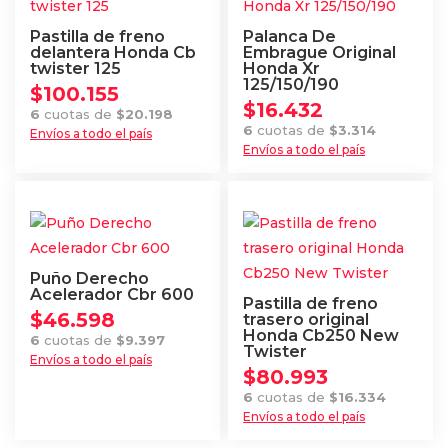
Pastilla de freno
Palanca De
delantera Honda Cb
Embrague Original
twister 125
Honda Xr
125/150/190
$
100.155
$
16.432
6
cuotas de
$
20.198
6
cuotas de
$
3.314
Envíos a todo el país
Envíos a todo el país
Puño Derecho
Acelerador Cbr 600
Pastilla de freno
$
46.598
trasero original
Honda Cb250 New
6
cuotas de
$
9.397
Twister
Envíos a todo el país
$
80.993
6
cuotas de
$
16.334
Envíos a todo el país