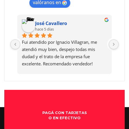
valóranos en
José Cavallero
hace 5 días
Fui atendido por Ignacio Villagran, me 
Le p
atendió muy bien, despejo todas mis 
el a
dudad y el trato de la empresa fue 
acom
excelente. Recomendado vendedor!
fue 
exel
sucu
Moto
que 
se l
PAGÁ CON TARJETAS
O EN EFECTIVO