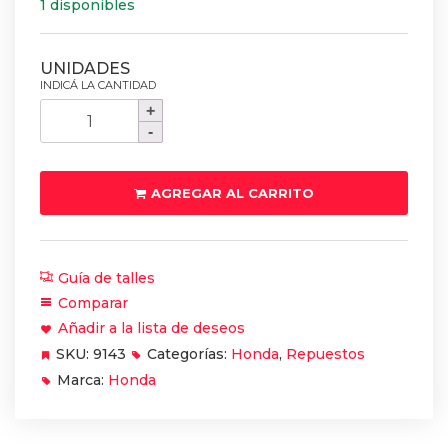
1 disponibles
Pastillas
de
freno
delantero
AGREGAR AL CARRITO
Honda
Cg
150
Guía de talles
cantidad
Comparar
Añadir a la lista de deseos
SKU:
9143
Categorías:
Honda
,
Repuestos
Marca:
Honda