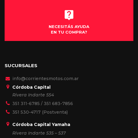
NECESITÁS AYUDA
EN TU COMPRA?
SUCURSALES
info@corrientesmotos.com.ar
Córdoba Capital
Rivera Indarte 554
351 311-6785
/
351 683-7856
351 530-4717
(Postventa)
Córdoba Capital Yamaha
Rivera Indarte 535 – 537