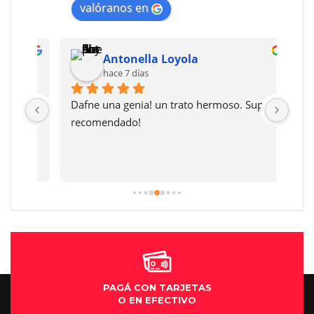
valóranos en
Antonella Loyola
hace 7 días
Dafne una genia! un trato hermoso. Super 
Muy 
 
recomendado!
prec
 
y li
ses 
much
PAGÁ CON TARJETAS
O EN EFECTIVO