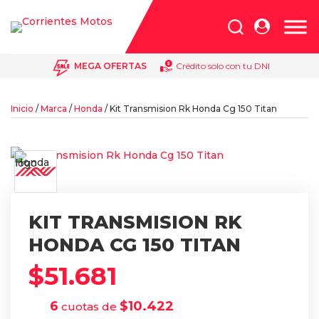
Búsqueda
de
productos
MEGA OFERTAS
Crédito solo con tu DNI
Inicio
/
Marca
/
Honda
/ Kit Transmision Rk Honda Cg 150 Titan
KIT TRANSMISION RK
HONDA CG 150 TITAN
$
51.681
6
$
10.422
cuotas de