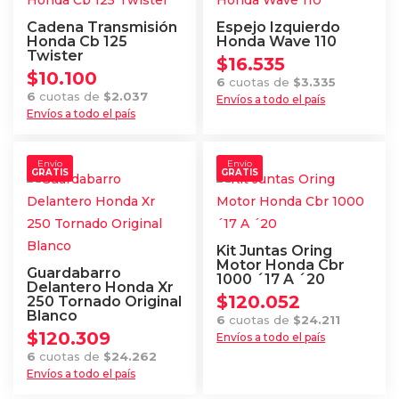
Cadena Transmisión
Espejo Izquierdo
Honda Cb 125
Honda Wave 110
Twister
$
16.535
$
10.100
6
cuotas de
$
3.335
6
cuotas de
$
2.037
Envíos a todo el país
Envíos a todo el país
Envío
Envío
GRATIS
GRATIS
Kit Juntas Oring
Motor Honda Cbr
Guardabarro
1000 ´17 A ´20
Delantero Honda Xr
$
120.052
250 Tornado Original
Blanco
6
cuotas de
$
24.211
$
120.309
Envíos a todo el país
6
cuotas de
$
24.262
Envíos a todo el país